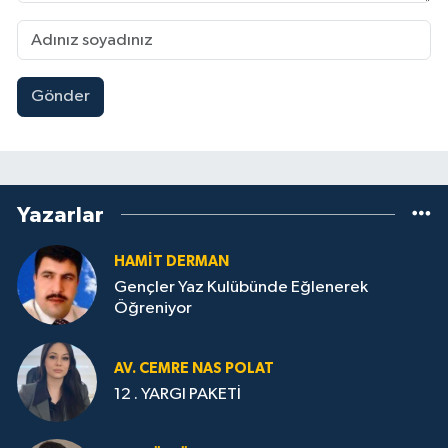
Gönder
Yazarlar
HAMİT DERMAN
Gençler Yaz Kulübünde Eğlenerek
Öğreniyor
AV. CEMRE NAS POLAT
12 . YARGI PAKETİ