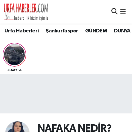
Şanlıurfa Nöbetçi Eczaneler
Urfa Haberleri
Şanlıurfaspor
GÜNDEM
DÜNYA
Şanlıurfa Hava Durumu
Şanlıurfa Namaz Vakitleri
Şanlıurfa Trafik Yoğunluk Haritası
3.SAYFA
Süper Lig Puan Durumu ve Fikstür
Tüm Manşetler
Son Dakika Haberleri
NAFAKA NEDİR?
Haber Arşivi