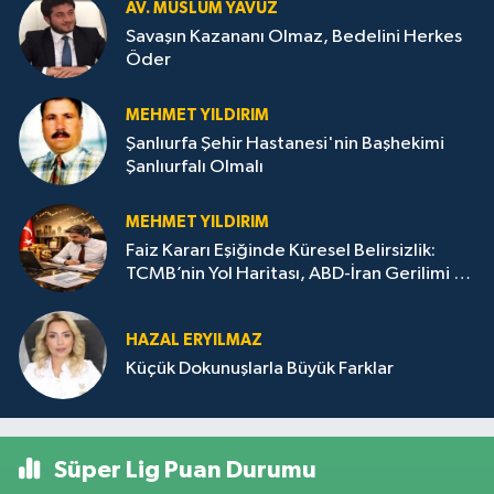
AV. MÜSLÜM YAVUZ
Savaşın Kazananı Olmaz, Bedelini Herkes
Öder
MEHMET YILDIRIM
Şanlıurfa Şehir Hastanesi'nin Başhekimi
Şanlıurfalı Olmalı
MEHMET YILDIRIM
Faiz Kararı Eşiğinde Küresel Belirsizlik:
TCMB’nin Yol Haritası, ABD-İran Gerilimi ve
Altın-Gümüşte Kısa Vadeli Yön Arayışı
HAZAL ERYILMAZ
Küçük Dokunuşlarla Büyük Farklar
Süper Lig Puan Durumu