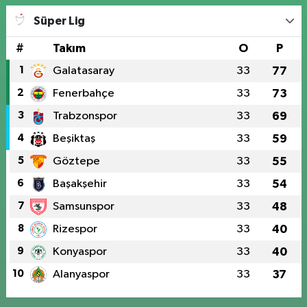
Süper Lig
#
Takım
O
P
1
Galatasaray
33
77
2
Fenerbahçe
33
73
3
Trabzonspor
33
69
4
Beşiktaş
33
59
5
Göztepe
33
55
6
Başakşehir
33
54
7
Samsunspor
33
48
8
Rizespor
33
40
9
Konyaspor
33
40
10
Alanyaspor
33
37