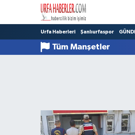
Şanlıurfa Nöbetçi Eczaneler
Urfa Haberleri
Şanlıurfaspor
GÜND
Şanlıurfa Hava Durumu
Tüm Manşetler
Şanlıurfa Namaz Vakitleri
Şanlıurfa Trafik Yoğunluk Haritası
Süper Lig Puan Durumu ve Fikstür
Tüm Manşetler
Son Dakika Haberleri
Haber Arşivi