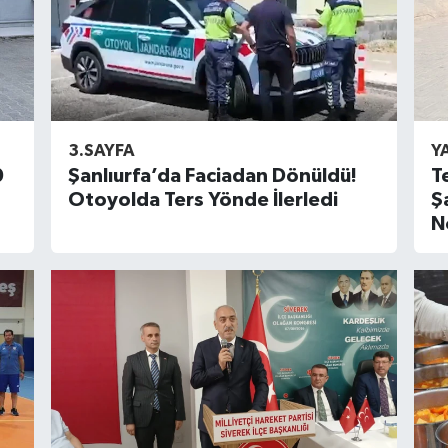
3.SAYFA
Y
0
Şanlıurfa’da Faciadan Dönüldü!
T
Otoyolda Ters Yönde İlerledi
Ş
N