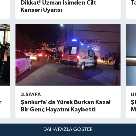
Dikkat! Uzman İsimden Cilt
T
Kanseri Uyarısı
3.SAYFA
U
r
Şanlıurfa'da Yürek Burkan Kaza!
Ş
Bir Genç Hayatını Kaybetti
M
DAHA FAZLA GÖSTER