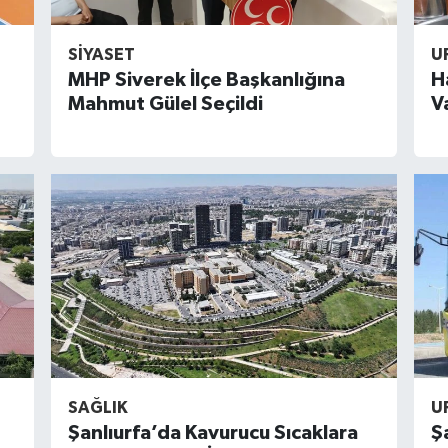
SİYASET
U
MHP Siverek İlçe Başkanlığına
H
Mahmut Gülel Seçildi
V
SAĞLIK
U
Şanlıurfa’da Kavurucu Sıcaklara
Ş