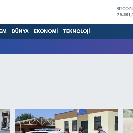
79.591,
DOLAR
45,436
EURO
53,386
EM
DÜNYA
EKONOMİ
TEKNOLOJİ
STERLİN
61,603
G.ALTIN
6862,0
BİST10
14.598