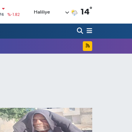
74
%-1.82
°
14
Haliliye
20
%0.02
90
%0.19
80
%0.18
9000
%0.19
0
,00
%0