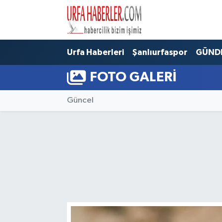
Şanlıurfa Nöbetçi Eczaneler
Urfa Haberleri
Şanlıurfaspor
GÜND
Şanlıurfa Hava Durumu
FOTO GALERI
Şanlıurfa Namaz Vakitleri
Güncel
Şanlıurfa Trafik Yoğunluk Haritası
Süper Lig Puan Durumu ve Fikstür
Tüm Manşetler
Son Dakika Haberleri
Haber Arşivi