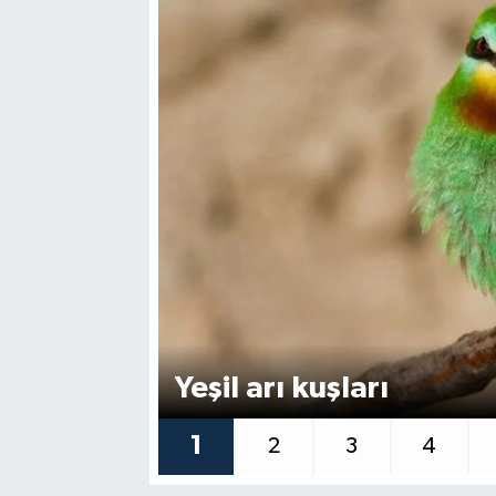
Yeşil arı kuşları
1
2
3
4