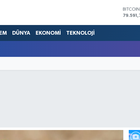
BITCOI
79.591,
DOLAR
45,436
EM
DÜNYA
EKONOMİ
TEKNOLOJİ
EURO
53,386
STERLİN
61,603
G.ALTIN
6862,0
BİST10
14.598