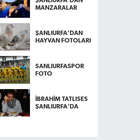
ŞANLIURFA'DAN
MANZARALAR
ŞANLIURFA'DAN
HAYVAN FOTOLARI
SANLIURFASPOR
FOTO
İBRAHİM TATLISES
ŞANLIURFA'DA
nlıurfa'da kar manzaraları