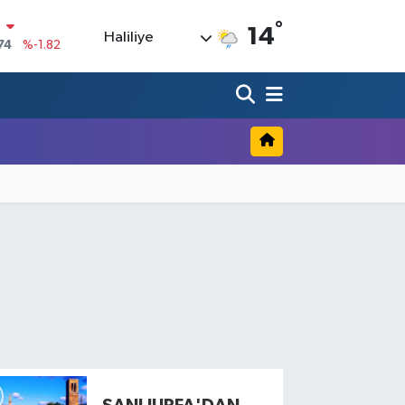
°
N
14
Haliliye
74
%-1.82
20
%0.02
90
%0.19
80
%0.18
9000
%0.19
0
,00
%0