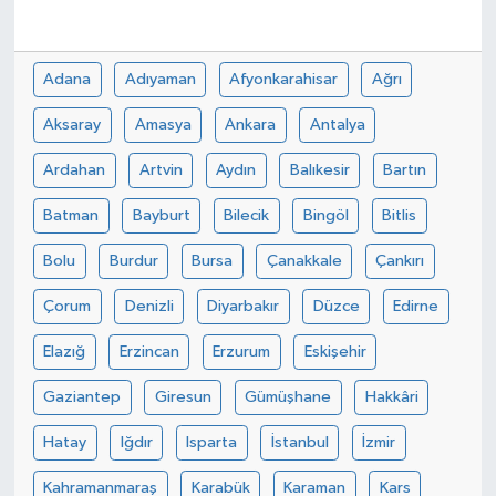
Adana
Adıyaman
Afyonkarahisar
Ağrı
Aksaray
Amasya
Ankara
Antalya
Ardahan
Artvin
Aydın
Balıkesir
Bartın
Batman
Bayburt
Bilecik
Bingöl
Bitlis
Bolu
Burdur
Bursa
Çanakkale
Çankırı
Çorum
Denizli
Diyarbakır
Düzce
Edirne
Elazığ
Erzincan
Erzurum
Eskişehir
Gaziantep
Giresun
Gümüşhane
Hakkâri
Hatay
Iğdır
Isparta
İstanbul
İzmir
Kahramanmaraş
Karabük
Karaman
Kars