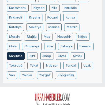
Kastamonu
Kayseri
Kilis
Kırıkkale
Kırklareli
Kırşehir
Kocaeli
Konya
Kütahya
Malatya
Manisa
Mardin
Mersin
Muğla
Muş
Nevşehir
Niğde
Ordu
Osmaniye
Rize
Sakarya
Samsun
Şanlıurfa
Siirt
Sinop
Sivas
Şırnak
Tekirdağ
Tokat
Trabzon
Tunceli
Uşak
Van
Yalova
Yozgat
Zonguldak