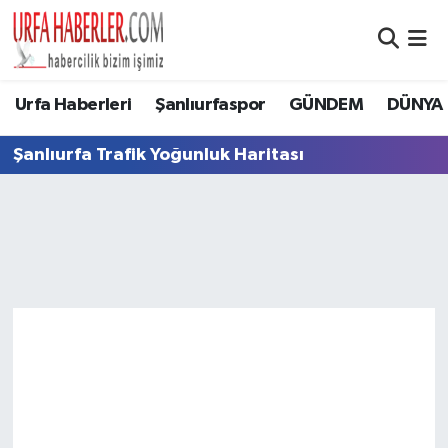
Şanlıurfa Nöbetçi Eczaneler
Urfa Haberleri
Şanlıurfaspor
GÜNDEM
DÜNYA
Şanlıurfa Hava Durumu
Şanlıurfa Trafik Yoğunluk Haritası
Şanlıurfa Namaz Vakitleri
Şanlıurfa Trafik Yoğunluk Haritası
Süper Lig Puan Durumu ve Fikstür
Tüm Manşetler
Son Dakika Haberleri
Haber Arşivi