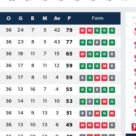
O
G
B
M
Av
P
Form
36
24
7
5
42
79
M
M
G
G
G
36
23
8
5
43
77
G
G
B
G
G
36
18
11
7
15
65
M
G
G
G
B
36
17
8
11
12
59
G
G
G
M
B
36
17
8
11
4
59
B
G
M
M
B
36
13
16
7
4
55
G
G
B
G
G
36
14
11
11
10
53
G
B
G
M
G
36
14
9
13
3
51
B
B
M
G
M
36
13
10
13
6
49
M
M
M
M
B