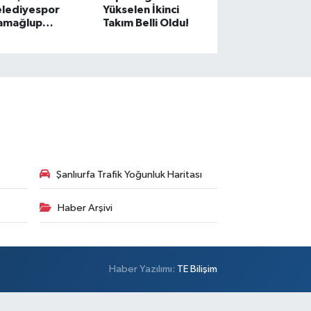
elediyespor
Yükselen İkinci
amağlup
Takım Belli Oldu!
ampiyon! Gözler
ay-Off’ta
Şanlıurfa Trafik Yoğunluk Haritası
Haber Arşivi
Haber Yazılımı:
TE Bilişim