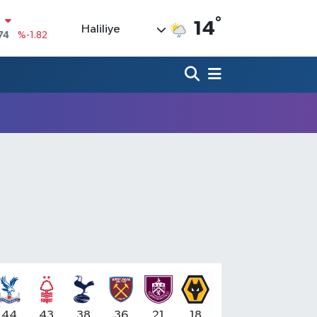
74
%-1.82
°
14
Haliliye
20
%0.02
90
%0.19
80
%0.18
9000
%0.19
0
,00
%0
44
43
38
36
21
18