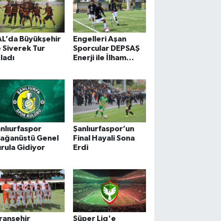
L’da Büyükşehir
Engelleri Aşan
 Siverek Tur
Sporcular DEPSAŞ
ladı
Enerji ile İlham
Veriyor
nlıurfaspor
Şanlıurfaspor’un
lağanüstü Genel
Final Hayali Sona
rula Gidiyor
Erdi
ranşehir
Süper Lig'e