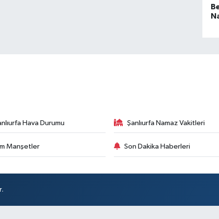
B
N
Ş
Pl
anlıurfa Hava Durumu
Şanlıurfa Namaz Vakitleri
m Manşetler
Son Dakika Haberleri
r.