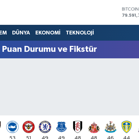
79.591,
DOLAR
45,436
EURO
53,386
EM
DÜNYA
EKONOMİ
TEKNOLOJİ
STERLİN
61,603
G.ALTIN
g Puan Durumu ve Fikstür
6862,0
BİST10
14.598
53
51
49
49
48
48
46
44