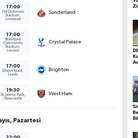
V
Zi
17:00
Hill Dickinson
Sunderland
Stadium,
Liverpool
17:00
Brentford
Crystal Palace
Community
Stadium,
DE
London
K
Av
17:00
m
Brighton
Elland Road,
Leeds
19:30
West Ham
St. James' Park,
Newcastle
Si
Be
Bi
yıs, Pazartesi
Al
22:00