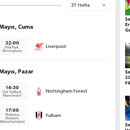
Şa
Er
 Mayıs, Cuma
Gu
T
22:00
Liverpool
Villa Park,
Birmingham
Mayıs, Pazar
Şa
2
Fi
14:30
İş
Nottingham Forest
Old Trafford,
Manchester
17:00
Molineux
Fulham
Stadium,
Wolverhampton
Şa