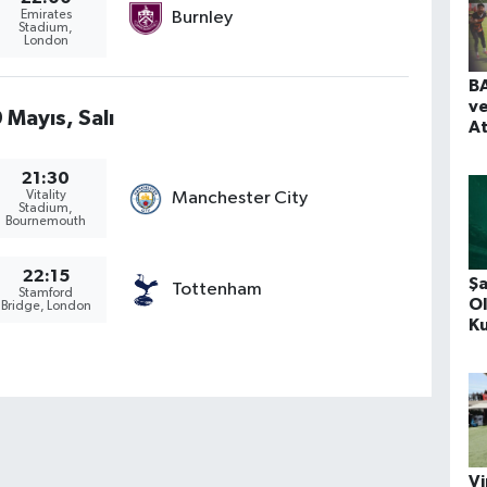
Emirates
Burnley
Stadium,
London
BA
ve
 Mayıs, Salı
At
21:30
Vitality
Manchester City
Stadium,
Bournemouth
22:15
Şa
Tottenham
Stamford
O
Bridge, London
Ku
Vi