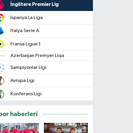
İngiltere Premier Lig
İspanya La Liga
İtalya Serie A
Fransa Ligue 1
Azerbaijan Premyer Liqa
Şampiyonlar Ligi
Avrupa Ligi
Konferans Ligi
por haberleri