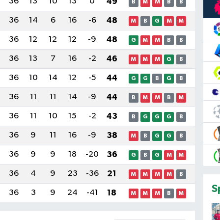
36
13
10
13
0
49
B
M
M
B
B
36
14
6
16
-6
48
M
B
G
M
M
36
12
12
12
-9
48
G
M
M
B
B
36
13
7
16
-2
46
M
M
M
G
B
36
10
14
12
-5
44
G
G
B
G
B
36
11
11
14
-9
44
B
M
M
B
M
36
11
10
15
-2
43
B
G
G
G
B
36
9
11
16
-9
38
M
B
G
G
B
36
9
9
18
-20
36
G
B
G
M
M
36
4
9
23
-36
21
M
M
M
M
B
S
36
3
9
24
-41
18
M
M
M
B
M