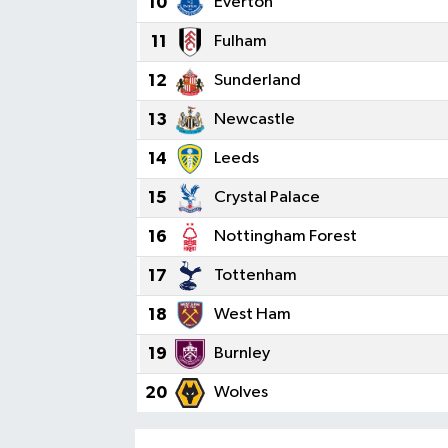
10
Everton
11
Fulham
12
Sunderland
13
Newcastle
14
Leeds
15
Crystal Palace
16
Nottingham Forest
17
Tottenham
18
West Ham
19
Burnley
20
Wolves