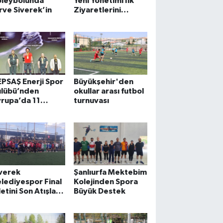
oleybolunda
Yeni Yönetimi İlk
rve Siverek’in
Ziyaretlerini
Başkan Özyavuz'a
Yaptı
PSAŞ Enerji Spor
Büyükşehir'den
ulübü’nden
okullar arası futbol
rupa’da 11
turnuvası
adalya
verek
Şanlıurfa Mektebim
lediyespor Final
Kolejinden Spora
letini Son Atışla
Büyük Destek
dı