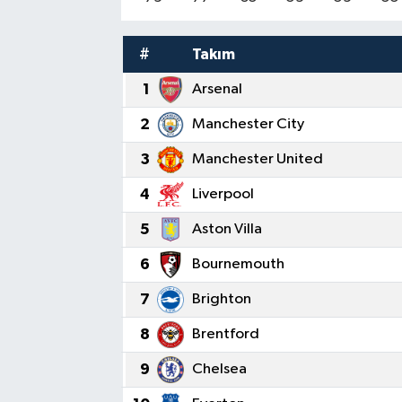
#
Takım
1
Arsenal
2
Manchester City
3
Manchester United
4
Liverpool
5
Aston Villa
6
Bournemouth
7
Brighton
8
Brentford
9
Chelsea