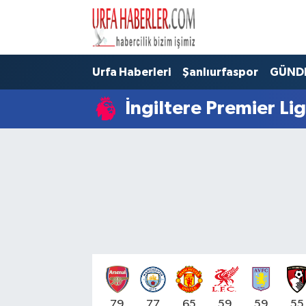
Şanlıurfa Nöbetçi Eczaneler
Urfa Haberleri
Şanlıurfaspor
GÜND
Şanlıurfa Hava Durumu
İngiltere Premier Li
Şanlıurfa Namaz Vakitleri
Şanlıurfa Trafik Yoğunluk Haritası
Süper Lig Puan Durumu ve Fikstür
Tüm Manşetler
Son Dakika Haberleri
Haber Arşivi
79
77
65
59
59
55