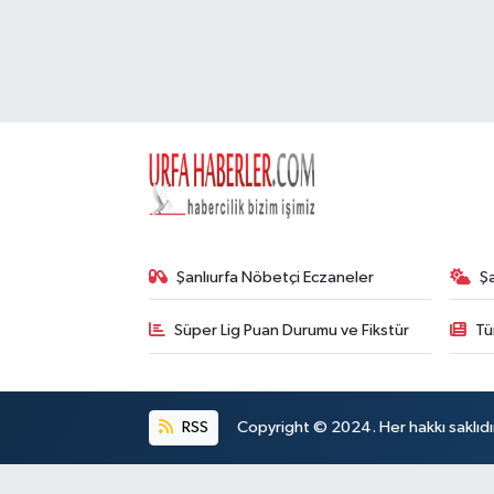
Şanlıurfa Nöbetçi Eczaneler
Ş
Süper Lig Puan Durumu ve Fikstür
Tü
RSS
Copyright © 2024. Her hakkı saklıdı