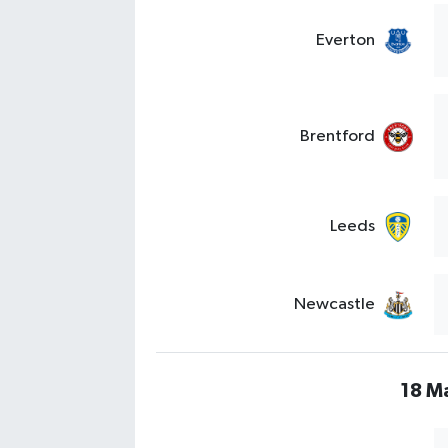
Everton
Brentford
Leeds
Newcastle
18 Ma