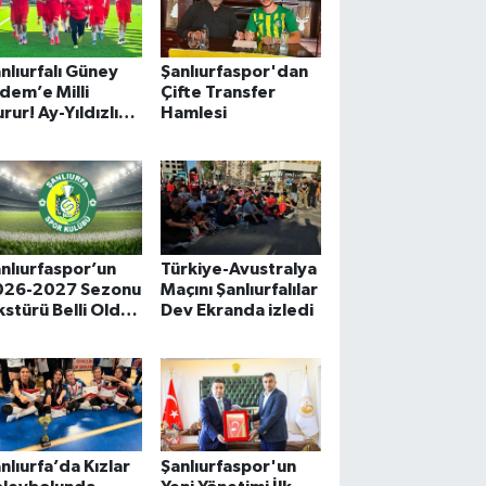
nlıurfalı Güney
Şanlıurfaspor'dan
dem’e Milli
Çifte Transfer
rur! Ay-Yıldızlı
Hamlesi
akım Ona Emanet
nlıurfaspor’un
Türkiye-Avustralya
026-2027 Sezonu
Maçını Şanlıurfalılar
kstürü Belli Oldu!
Dev Ekranda izledi
te İlk Rakip
nlıurfa’da Kızlar
Şanlıurfaspor'un