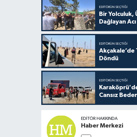
EDITÖRÜN SEÇTIĞI
Bir Yolculuk, 
Dağlayan Acı
EDITÖRÜN SEÇTIĞI
Akçakale’de T
Döndü
EDITÖRÜN SEÇTIĞI
Karaköprü'de
Cansız Beden
EDITÖR HAKKINDA
Haber Merkezi