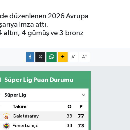
inde düzenlenen 2026 Avrupa
arıya imza attı.
4 altın, 4 gümüş ve 3 bronz
-
+
A
A
Süper Lig Puan Durumu
Süper Lig
#
Takım
O
P
1
Galatasaray
33
77
2
Fenerbahçe
33
73