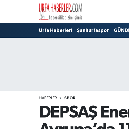
Şanlıurfa Nöbetçi Eczaneler
Urfa Haberleri
Şanlıurfaspor
GÜND
Şanlıurfa Hava Durumu
Şanlıurfa Namaz Vakitleri
Şanlıurfa Trafik Yoğunluk Haritası
Süper Lig Puan Durumu ve Fikstür
Tüm Manşetler
HABERLER
SPOR
DEPSAŞ Ener
Son Dakika Haberleri
Haber Arşivi