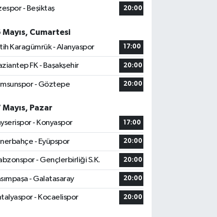
zespor - Beşiktaş
20:00
6 Mayıs, Cumartesi
tih Karagümrük - Alanyaspor
17:00
ziantep FK - Başakşehir
20:00
msunspor - Göztepe
20:00
7 Mayıs, Pazar
yserispor - Konyaspor
17:00
nerbahçe - Eyüpspor
20:00
abzonspor - Gençlerbirliği S.K.
20:00
sımpaşa - Galatasaray
20:00
talyaspor - Kocaelispor
20:00