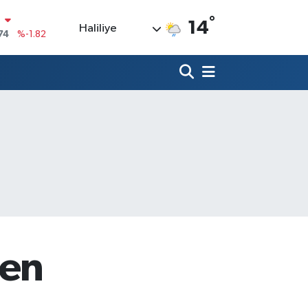
°
14
Haliliye
20
%0.02
90
%0.19
80
%0.18
9000
%0.19
0
,00
%0
N
74
%-1.82
den