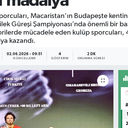
1 madalya
porcuları, Macaristan’ın Budapeşte kent
ilek Güreşi Şampiyonası’nda önemli bir baş
rilerde mücadele eden kulüp sporcuları, 
ya kazandı.
02.06.2026 - 09:51
4
2 DK
GÜNCELLEME
GÖSTERIM
OKUNMA SÜRESI