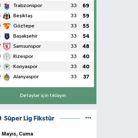
3
Trabzonspor
33
69
4
Beşiktaş
33
59
5
Göztepe
33
55
6
Başakşehir
33
54
7
Samsunspor
33
48
8
Rizespor
33
40
9
Konyaspor
33
40
0
Alanyaspor
33
37
Detaylar için tıklayın
Süper Lig Fikstür
5 Mayıs, Cuma