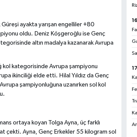
Ri
1
Güreşi ayakta yarışan engelliler +80
Fa
piyonu oldu. Deniz Köşgeroğlu ise Genç
Ga
ategorisinde altın madalya kazanarak Avrupa
Sa
ağ kol kategorisinde Avrupa şampiyonu
1
pa ikinciliği elde etti. Hilal Yıldız da Genç
Ka
 Avrupa şampiyonluğuna uzanırken sol kol
Fe
u.
Tr
Ka
mans ortaya koyan Tolga Ayna, üç farklı
An
t çekti. Ayna, Genç Erkekler 55 kilogram sol