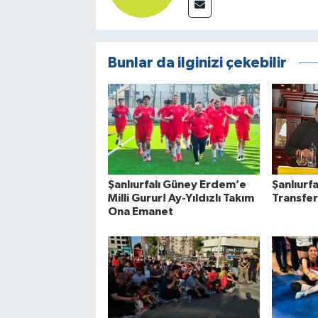
Bunlar da ilginizi çekebilir
Şanlıurfalı Güney Erdem’e
Şanlıurf
Milli Gurur! Ay-Yıldızlı Takım
Transfer
Ona Emanet