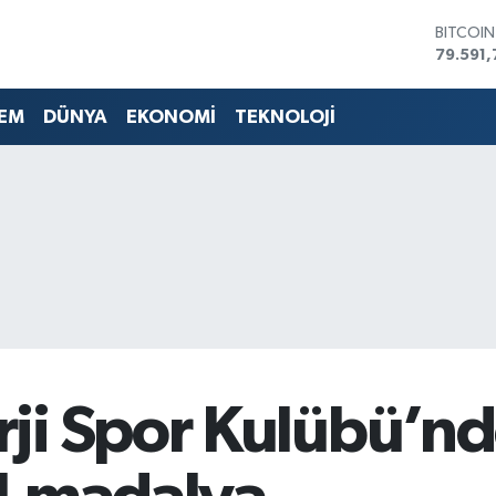
DOLAR
45,436
EURO
53,386
EM
DÜNYA
EKONOMİ
TEKNOLOJİ
STERLİN
61,603
G.ALTIN
6862,0
BİST10
14.598
BITCOI
79.591,
ji Spor Kulübü’n