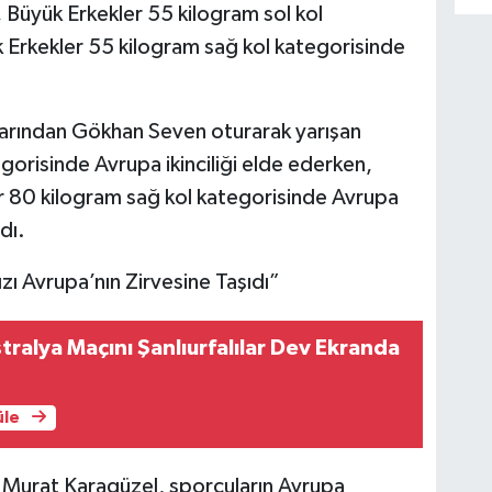
 Büyük Erkekler 55 kilogram sol kol
k Erkekler 55 kilogram sağ kol kategorisinde
arından Gökhan Seven oturarak yarışan
gorisinde Avrupa ikinciliği elde ederken,
r 80 kilogram sağ kol kategorisinde Avrupa
dı.
zı Avrupa’nın Zirvesine Taşıdı”
tralya Maçını Şanlıurfalılar Dev Ekranda
üle
 Murat Karagüzel, sporcuların Avrupa