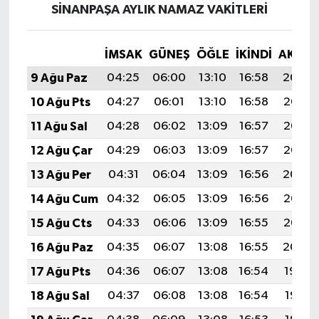
SINANPAŞA AYLIK NAMAZ VAKITLERI
İMSAK
GÜNEŞ
ÖĞLE
İKINDI
AKŞA
9 Ağu Paz
04:25
06:00
13:10
16:58
20:09
10 Ağu Pts
04:27
06:01
13:10
16:58
20:08
11 Ağu Sal
04:28
06:02
13:09
16:57
20:07
12 Ağu Çar
04:29
06:03
13:09
16:57
20:05
13 Ağu Per
04:31
06:04
13:09
16:56
20:04
14 Ağu Cum
04:32
06:05
13:09
16:56
20:03
15 Ağu Cts
04:33
06:06
13:09
16:55
20:02
16 Ağu Paz
04:35
06:07
13:08
16:55
20:00
17 Ağu Pts
04:36
06:07
13:08
16:54
19:59
18 Ağu Sal
04:37
06:08
13:08
16:54
19:58