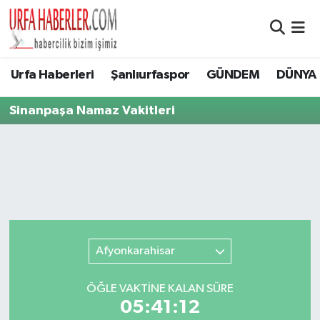
Şanlıurfa Nöbetçi Eczaneler
Urfa Haberleri
Şanlıurfaspor
GÜNDEM
DÜNYA
Şanlıurfa Hava Durumu
Sinanpaşa Namaz Vakitleri
Şanlıurfa Namaz Vakitleri
Şanlıurfa Trafik Yoğunluk Haritası
Süper Lig Puan Durumu ve Fikstür
Tüm Manşetler
Afyonkarahisar
Son Dakika Haberleri
ÖĞLE VAKTİNE KALAN SÜRE
05:41:12
Haber Arşivi