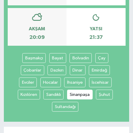
AKŞAM
YATSI
20:09
21:37
Başmakçı
Bayat
Bolvadin
Çay
Çobanlar
Dazkırı
Dinar
Emirdağ
Evciler
Hocalar
İhsaniye
İscehisar
Kızılören
Sandıklı
Sinanpaşa
Şuhut
Sultandağı