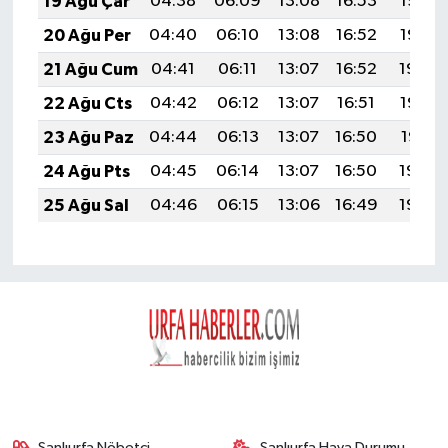
19 Ağu Çar
04:38
06:09
13:08
16:53
19:56
20 Ağu Per
04:40
06:10
13:08
16:52
19:55
21 Ağu Cum
04:41
06:11
13:07
16:52
19:54
22 Ağu Cts
04:42
06:12
13:07
16:51
19:52
23 Ağu Paz
04:44
06:13
13:07
16:50
19:51
24 Ağu Pts
04:45
06:14
13:07
16:50
19:49
25 Ağu Sal
04:46
06:15
13:06
16:49
19:48
Şanlıurfa Nöbetçi
Şanlıurfa Hava Durumu