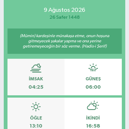
9 Ağustos 2026
26 Safer 1448
(Mümin) kardeşinle münakaşa etme, onun hoşuna
gitmeyecek şakalar yapma ve ona yerine
getiremeyeceğin bir söz verme. (Hadis-i Şerif)
İMSAK
GÜNEŞ
04:25
06:00
ÖĞLE
İKINDI
13:10
16:58