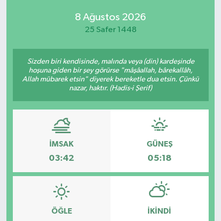
8 Ağustos 2026
25 Safer 1448
Sizden biri kendisinde, malında veya (din) kardeşinde
hoşuna giden bir şey görürse "mâşâallah, bârekallâh,
Allah mübarek etsin" diyerek bereketle dua etsin. Çünkü
nazar, haktır. (Hadis-i Şerif)
İMSAK
GÜNEŞ
03:42
05:18
ÖĞLE
İKINDI