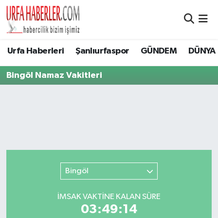
Şanlıurfa Nöbetçi Eczaneler
Urfa Haberleri
Şanlıurfaspor
GÜNDEM
DÜNYA
Şanlıurfa Hava Durumu
Bingöl Namaz Vakitleri
Şanlıurfa Namaz Vakitleri
Şanlıurfa Trafik Yoğunluk Haritası
Süper Lig Puan Durumu ve Fikstür
Tüm Manşetler
Bingöl
Son Dakika Haberleri
İMSAK VAKTİNE KALAN SÜRE
03:49:14
Haber Arşivi