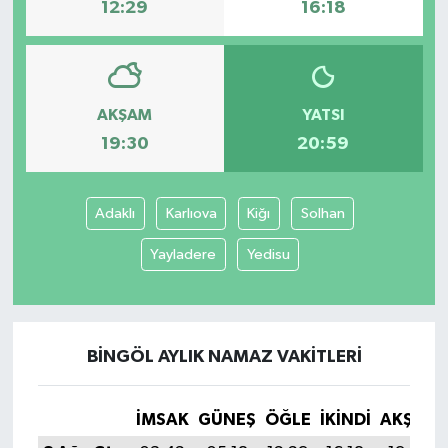
12:29
16:18
AKŞAM
YATSI
19:30
20:59
Adaklı
Karlıova
Kiğı
Solhan
Yayladere
Yedisu
BINGÖL AYLIK NAMAZ VAKITLERI
İMSAK
GÜNEŞ
ÖĞLE
İKINDI
AKŞAM