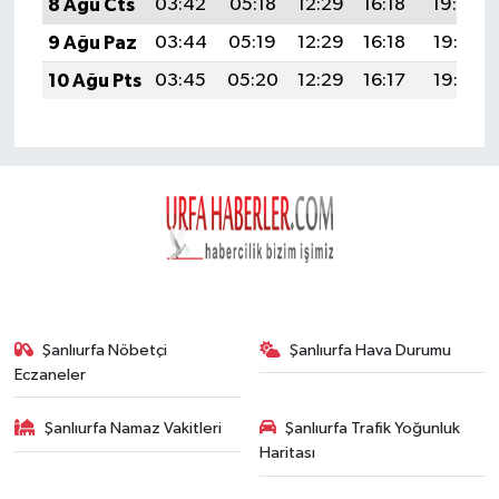
8 Ağu Cts
03:42
05:18
12:29
16:18
19:30
9 Ağu Paz
03:44
05:19
12:29
16:18
19:28
10 Ağu Pts
03:45
05:20
12:29
16:17
19:27
Şanlıurfa Nöbetçi
Şanlıurfa Hava Durumu
Eczaneler
Şanlıurfa Namaz Vakitleri
Şanlıurfa Trafik Yoğunluk
Haritası