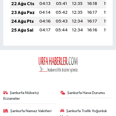
22 Ağu Cts
04:13
05:41
12:35
16:18
19:19
23 Ağu Paz
04:14
05:42
12:35
16:17
19:17
24 Ağu Pts
04:16
05:43
12:34
16:17
19:16
25 Ağu Sal
04:17
05:44
12:34
16:16
19:15
Şanlıurfa Nöbetçi
Şanlıurfa Hava Durumu
Eczaneler
Şanlıurfa Namaz Vakitleri
Şanlıurfa Trafik Yoğunluk