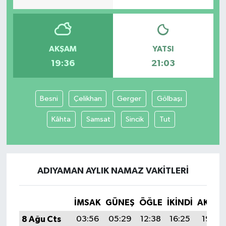
AKŞAM
YATSI
19:36
21:03
Besni
Çelikhan
Gerger
Gölbaşı
Kâhta
Samsat
Sincik
Tut
ADIYAMAN AYLIK NAMAZ VAKITLERI
İMSAK
GÜNEŞ
ÖĞLE
İKINDI
AKŞA
8 Ağu Cts
03:56
05:29
12:38
16:25
19:36