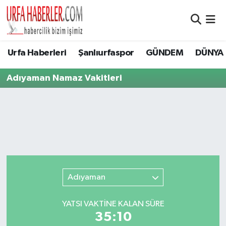
Şanlıurfa Nöbetçi Eczaneler
Urfa Haberleri
Şanlıurfaspor
GÜNDEM
DÜNYA
Şanlıurfa Hava Durumu
Adıyaman Namaz Vakitleri
Şanlıurfa Namaz Vakitleri
Şanlıurfa Trafik Yoğunluk Haritası
Süper Lig Puan Durumu ve Fikstür
Tüm Manşetler
Adıyaman
Son Dakika Haberleri
YATSI VAKTİNE KALAN SÜRE
35:10
Haber Arşivi