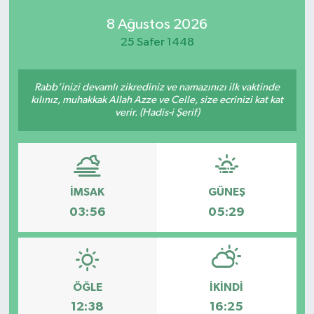
8 Ağustos 2026
25 Safer 1448
Rabb’inizi devamlı zikrediniz ve namazınızı ilk vaktinde
kılınız, muhakkak Allah Azze ve Celle, size ecrinizi kat kat
verir. (Hadis-i Şerif)
İMSAK
GÜNEŞ
03:56
05:29
ÖĞLE
İKINDI
12:38
16:25