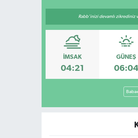
Rabb’inizi devamlı zikrediniz ve
İMSAK
GÜNEŞ
04:21
06:0
Babae