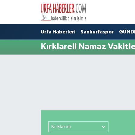
Şanlıurfa Nöbetçi Eczaneler
Urfa Haberleri
Şanlıurfaspor
GÜND
Şanlıurfa Hava Durumu
Kırklareli Namaz Vakitle
Şanlıurfa Namaz Vakitleri
Şanlıurfa Trafik Yoğunluk Haritası
Süper Lig Puan Durumu ve Fikstür
Tüm Manşetler
Son Dakika Haberleri
Kırklareli
Haber Arşivi