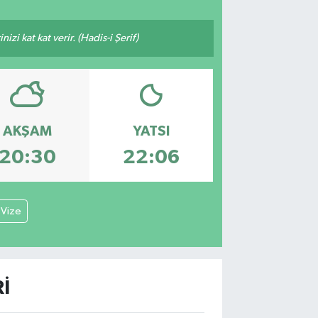
zi kat kat verir. (Hadis-i Şerif)
AKŞAM
YATSI
20:30
22:06
Vize
I