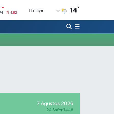
°
N
14
Haliliye
74
%-1.82
20
%0.02
90
%0.19
80
%0.18
9000
%0.19
0
,00
%0
7 Ağustos 2026
24 Safer 1448