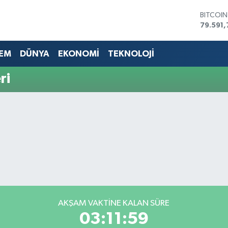
BITCOI
79.591,
DOLAR
45,436
EM
DÜNYA
EKONOMİ
TEKNOLOJİ
EURO
53,386
ri
STERLİN
61,603
G.ALTIN
6862,0
BİST10
14.598
AKŞAM VAKTİNE KALAN SÜRE
03:11:59