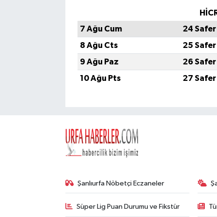
HİCR
7 Ağu Cum
24 Safer
8 Ağu Cts
25 Safer
9 Ağu Paz
26 Safer
10 Ağu Pts
27 Safer
Şanlıurfa Nöbetçi Eczaneler
Ş
Süper Lig Puan Durumu ve Fikstür
Tü