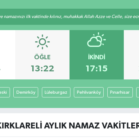
 namazınızı ilk vaktinde kılınız, muhakkak Allah Azze ve Celle, size ecrini
ÖĞLE
İKINDI
4
13:22
17:15
ski
Demirköy
Lüleburgaz
Pehlivanköy
Pınarhisar
KIRKLARELI AYLIK NAMAZ VAKITLER