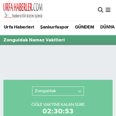
Şanlıurfa Nöbetçi Eczaneler
Urfa Haberleri
Şanlıurfaspor
GÜNDEM
DÜNYA
Şanlıurfa Hava Durumu
Zonguldak Namaz Vakitleri
Şanlıurfa Namaz Vakitleri
Şanlıurfa Trafik Yoğunluk Haritası
Süper Lig Puan Durumu ve Fikstür
Tüm Manşetler
Zonguldak
Son Dakika Haberleri
ÖĞLE VAKTİNE KALAN SÜRE
02:30:53
Haber Arşivi