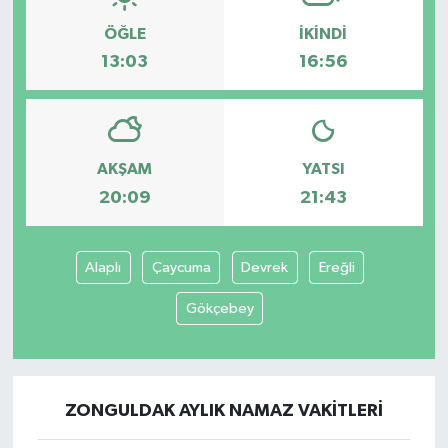
ÖĞLE
İKINDI
13:03
16:56
AKŞAM
YATSI
20:09
21:43
Alaplı
Çaycuma
Devrek
Ereğli
Gökçebey
ZONGULDAK AYLIK NAMAZ VAKITLERI