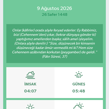
9 Ağustos 2026
26 Safer 1448
Onlar (kâfirler) orada şöyle feryad ederler: Ey Rabbimiz,
bizi (Cehennem’den) çıkar, (tekrar dünyaya gönder ki)
yaptığımız amellerden başka; sâlih amel işleyelim.
(Onlara şöyle denilir:) "Size, düşünecek bir kimsenin
düşüneceği kadar ömür vermedik mi ki? Hem size
Cehennem azâbından korkutan (peygamber) de geldi."
(Fâtır Sûresi, 37)
İMSAK
GÜNEŞ
04:07
05:48