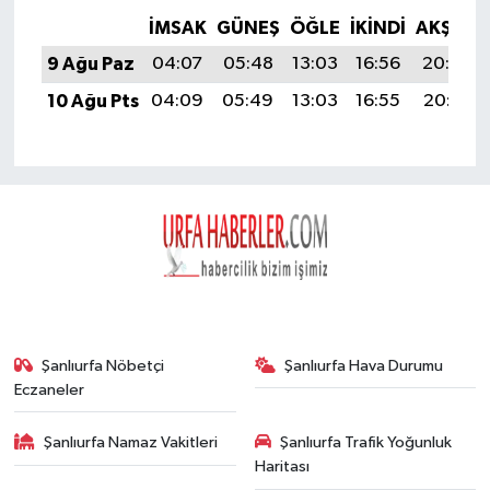
İMSAK
GÜNEŞ
ÖĞLE
İKINDI
AKŞAM
9 Ağu Paz
04:07
05:48
13:03
16:56
20:09
10 Ağu Pts
04:09
05:49
13:03
16:55
20:07
Şanlıurfa Nöbetçi
Şanlıurfa Hava Durumu
Eczaneler
Şanlıurfa Namaz Vakitleri
Şanlıurfa Trafik Yoğunluk
Haritası