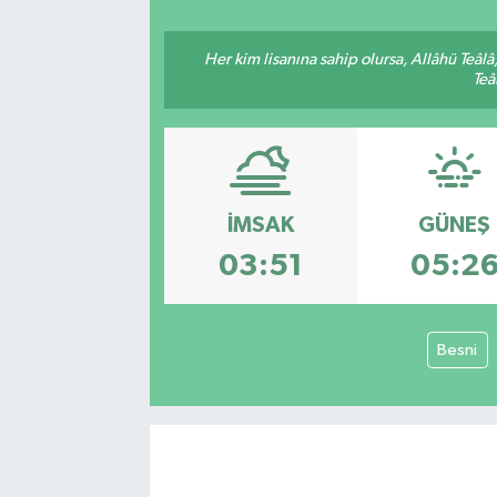
Her kim lisanına sahip olursa, Allâhü Teâl
Teâ
İMSAK
GÜNEŞ
03:51
05:2
Besni