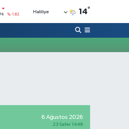
°
N
14
Haliliye
74
%-1.82
20
%0.02
90
%0.19
80
%0.18
9000
%0.19
0
,00
%0
6 Ağustos 2026
23 Safer 1448