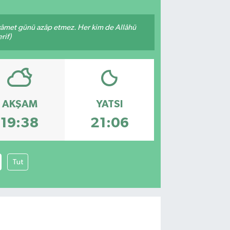
 kıyâmet günü azâp etmez. Her kim de Allâhü
rif)
AKŞAM
YATSI
19:38
21:06
Tut