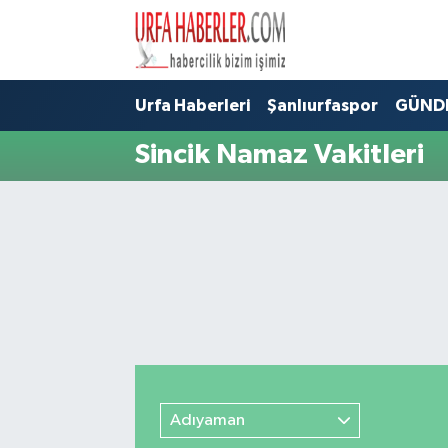
Şanlıurfa Nöbetçi Eczaneler
Urfa Haberleri
Şanlıurfaspor
GÜND
Şanlıurfa Hava Durumu
Sincik Namaz Vakitleri
Şanlıurfa Namaz Vakitleri
Şanlıurfa Trafik Yoğunluk Haritası
Süper Lig Puan Durumu ve Fikstür
Tüm Manşetler
Son Dakika Haberleri
Adıyaman
Haber Arşivi