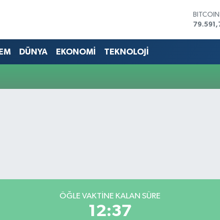
BITCOI
79.591,
DOLAR
45,436
EM
DÜNYA
EKONOMİ
TEKNOLOJİ
EURO
53,386
STERLİN
61,603
G.ALTIN
6862,0
BİST10
14.598
ÖĞLE VAKTİNE KALAN SÜRE
12:36