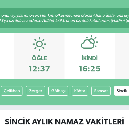
â, onun ayıplarını örter. Her kim öfkesine mâni olursa Allâhü Teâlâ, ona
lâ’ya özrünü arz ederse Allâhü Teâlâ, onun özrünü kabul eder. (Hadis-i Şe
ÖĞLE
İKINDI
6
12:37
16:25
Çelikhan
Gerger
Gölbaşı
Kâhta
Samsat
Sincik
SINCIK AYLIK NAMAZ VAKITLERI