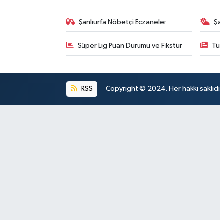
Şanlıurfa Nöbetçi Eczaneler
Ş
Süper Lig Puan Durumu ve Fikstür
Tü
RSS
Copyright © 2024. Her hakkı saklıdı