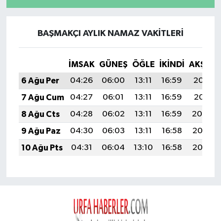
BAŞMAKÇI AYLIK NAMAZ VAKITLERI
İMSAK
GÜNEŞ
ÖĞLE
İKINDI
AKŞAM
6 Ağu Per
04:26
06:00
13:11
16:59
20:12
7 Ağu Cum
04:27
06:01
13:11
16:59
20:11
8 Ağu Cts
04:28
06:02
13:11
16:59
20:09
9 Ağu Paz
04:30
06:03
13:11
16:58
20:08
10 Ağu Pts
04:31
06:04
13:10
16:58
20:07