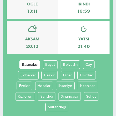
ÖĞLE
İKINDI
13:11
16:59
AKŞAM
YATSI
20:12
21:40
Başmakçı
Bayat
Bolvadin
Çay
Çobanlar
Dazkırı
Dinar
Emirdağ
Evciler
Hocalar
İhsaniye
İscehisar
Kızılören
Sandıklı
Sinanpaşa
Şuhut
Sultandağı