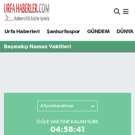
Şanlıurfa Nöbetçi Eczaneler
Urfa Haberleri
Şanlıurfaspor
GÜNDEM
DÜNYA
Şanlıurfa Hava Durumu
Başmakçı Namaz Vakitleri
Şanlıurfa Namaz Vakitleri
Şanlıurfa Trafik Yoğunluk Haritası
Süper Lig Puan Durumu ve Fikstür
Tüm Manşetler
Afyonkarahisar
Son Dakika Haberleri
ÖĞLE VAKTİNE KALAN SÜRE
04:58:41
Haber Arşivi