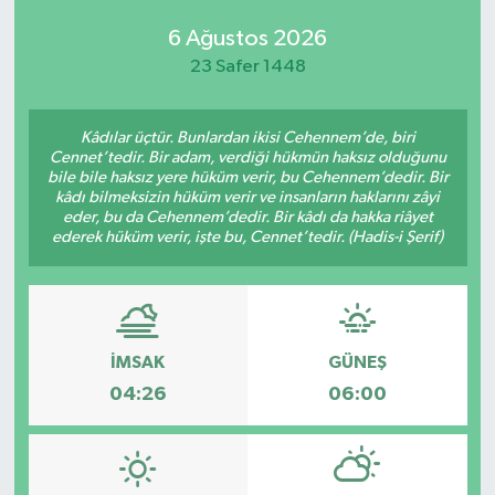
6 Ağustos 2026
23 Safer 1448
Kâdılar üçtür. Bunlardan ikisi Cehennem’de, biri
Cennet’tedir. Bir adam, verdiği hükmün haksız olduğunu
bile bile haksız yere hüküm verir, bu Cehennem’dedir. Bir
kâdı bilmeksizin hüküm verir ve insanların haklarını zâyi
eder, bu da Cehennem’dedir. Bir kâdı da hakka riâyet
ederek hüküm verir, işte bu, Cennet’tedir. (Hadis-i Şerif)
İMSAK
GÜNEŞ
04:26
06:00