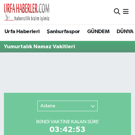
Şanlıurfa Nöbetçi Eczaneler
Urfa Haberleri
Şanlıurfaspor
GÜNDEM
DÜNYA
Şanlıurfa Hava Durumu
Yumurtalık Namaz Vakitleri
Şanlıurfa Namaz Vakitleri
Şanlıurfa Trafik Yoğunluk Haritası
Süper Lig Puan Durumu ve Fikstür
Tüm Manşetler
Adana
Son Dakika Haberleri
İKINDI VAKTİNE KALAN SÜRE
03:42:53
Haber Arşivi