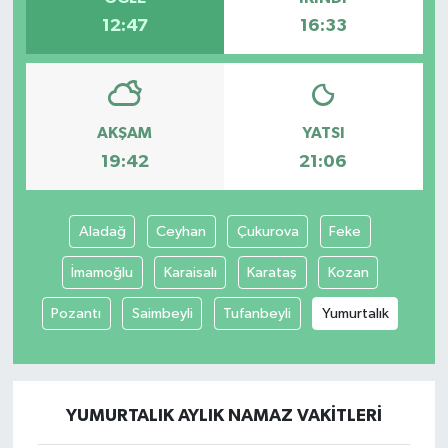
12:47
16:33
AKŞAM
YATSI
19:42
21:06
Aladağ
Ceyhan
Çukurova
Feke
İmamoğlu
Karaisalı
Karataş
Kozan
Pozantı
Saimbeyli
Tufanbeyli
Yumurtalık
YUMURTALIK AYLIK NAMAZ VAKITLERI