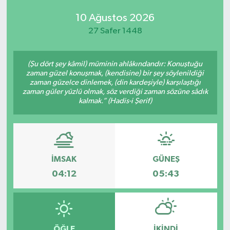
10 Ağustos 2026
27 Safer 1448
(Şu dört şey kâmil) müminin ahlâkındandır: Konuştuğu
zaman güzel konuşmak, (kendisine) bir şey söylenildiği
zaman güzelce dinlemek, (din kardeşiyle) karşılaştığı
zaman güler yüzlü olmak, söz verdiği zaman sözüne sâdık
kalmak.” (Hadis-i Şerif)
İMSAK
GÜNEŞ
04:12
05:43
ÖĞLE
İKINDI