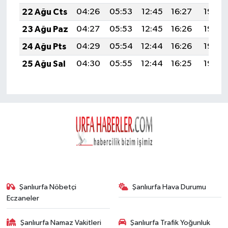
22 Ağu Cts
04:26
05:53
12:45
16:27
19:27
23 Ağu Paz
04:27
05:53
12:45
16:26
19:26
24 Ağu Pts
04:29
05:54
12:44
16:26
19:25
25 Ağu Sal
04:30
05:55
12:44
16:25
19:23
Şanlıurfa Nöbetçi
Şanlıurfa Hava Durumu
Eczaneler
Şanlıurfa Namaz Vakitleri
Şanlıurfa Trafik Yoğunluk