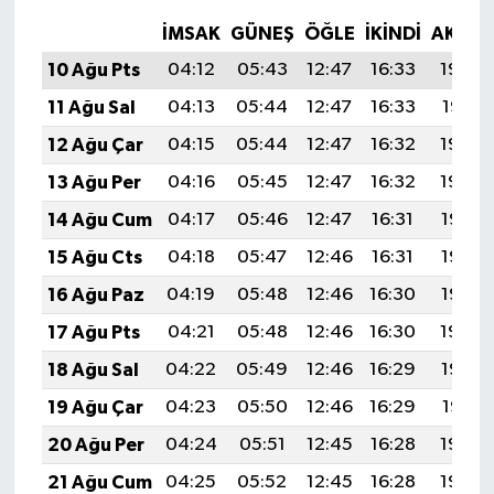
İMSAK
GÜNEŞ
ÖĞLE
İKINDI
AKŞA
10 Ağu Pts
04:12
05:43
12:47
16:33
19:42
11 Ağu Sal
04:13
05:44
12:47
16:33
19:41
12 Ağu Çar
04:15
05:44
12:47
16:32
19:40
13 Ağu Per
04:16
05:45
12:47
16:32
19:39
14 Ağu Cum
04:17
05:46
12:47
16:31
19:37
15 Ağu Cts
04:18
05:47
12:46
16:31
19:36
16 Ağu Paz
04:19
05:48
12:46
16:30
19:35
17 Ağu Pts
04:21
05:48
12:46
16:30
19:34
18 Ağu Sal
04:22
05:49
12:46
16:29
19:32
19 Ağu Çar
04:23
05:50
12:46
16:29
19:31
20 Ağu Per
04:24
05:51
12:45
16:28
19:30
21 Ağu Cum
04:25
05:52
12:45
16:28
19:29