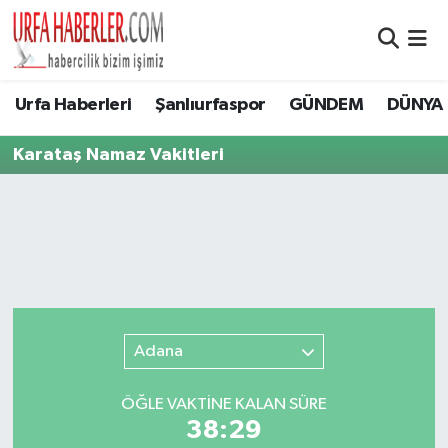
Şanlıurfa Nöbetçi Eczaneler
Urfa Haberleri
Şanlıurfaspor
GÜNDEM
DÜNYA
Şanlıurfa Hava Durumu
Karataş Namaz Vakitleri
Şanlıurfa Namaz Vakitleri
Şanlıurfa Trafik Yoğunluk Haritası
Süper Lig Puan Durumu ve Fikstür
Tüm Manşetler
Adana
Son Dakika Haberleri
ÖĞLE VAKTİNE KALAN SÜRE
38:29
Haber Arşivi