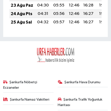
23 Ağu Paz
04:30
05:55
12:46
16:28
19:27
24 Ağu Pts
04:31
05:56
12:46
16:27
19:26
25 Ağu Sal
04:32
05:57
12:46
16:27
19:25
Şanlıurfa Nöbetçi
Şanlıurfa Hava Durumu
Eczaneler
Şanlıurfa Namaz Vakitleri
Şanlıurfa Trafik Yoğunluk
Haritası