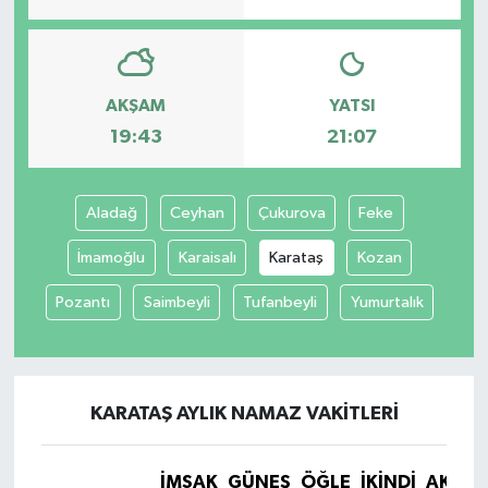
AKŞAM
YATSI
19:43
21:07
Aladağ
Ceyhan
Çukurova
Feke
İmamoğlu
Karaisalı
Karataş
Kozan
Pozantı
Saimbeyli
Tufanbeyli
Yumurtalık
KARATAŞ AYLIK NAMAZ VAKITLERI
İMSAK
GÜNEŞ
ÖĞLE
İKINDI
AKŞA