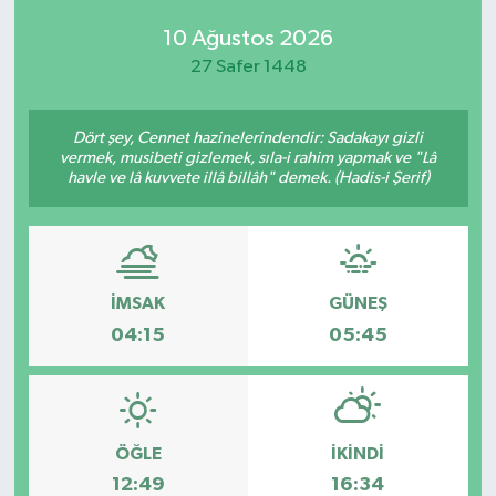
10 Ağustos 2026
27 Safer 1448
Dört şey, Cennet hazinelerindendir: Sadakayı gizli
vermek, musibeti gizlemek, sıla-i rahim yapmak ve "Lâ
havle ve lâ kuvvete illâ billâh" demek. (Hadis-i Şerif)
İMSAK
GÜNEŞ
04:15
05:45
ÖĞLE
İKINDI
12:49
16:34