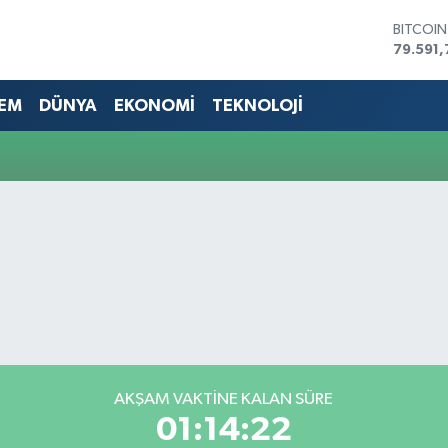
BITCOI
79.591,
DOLAR
45,436
EM
DÜNYA
EKONOMİ
TEKNOLOJİ
EURO
53,386
STERLİN
61,603
G.ALTIN
6862,0
BİST10
14.598
AKŞAM VAKTİNE KALAN SÜRE
01:14:21