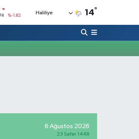
°
N
14
Haliliye
74
%-1.82
20
%0.02
90
%0.19
80
%0.18
9000
%0.19
0
,00
%0
6 Ağustos 2026
23 Safer 1448