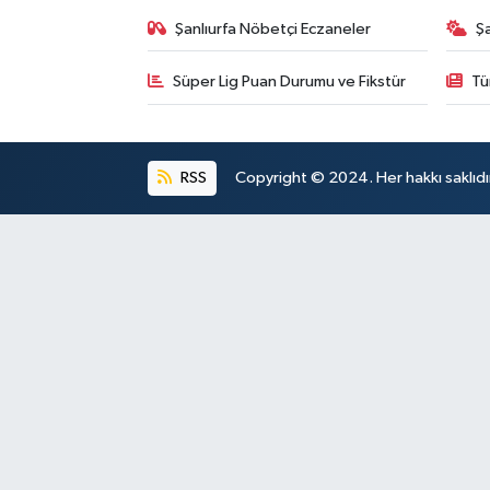
Şanlıurfa Nöbetçi Eczaneler
Ş
Süper Lig Puan Durumu ve Fikstür
Tü
RSS
Copyright © 2024. Her hakkı saklıdı