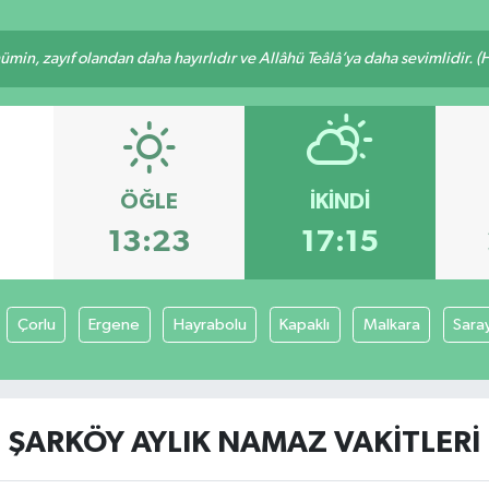
min, zayıf olandan daha hayırlıdır ve Allâhü Teâlâ’ya daha sevimlidir. (H
ÖĞLE
İKINDI
6
13:23
17:15
Çorlu
Ergene
Hayrabolu
Kapaklı
Malkara
Sara
ŞARKÖY AYLIK NAMAZ VAKITLERI