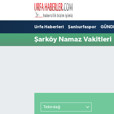
Şanlıurfa Nöbetçi Eczaneler
Urfa Haberleri
Şanlıurfaspor
GÜND
Şanlıurfa Hava Durumu
Şarköy Namaz Vakitleri
Şanlıurfa Namaz Vakitleri
Şanlıurfa Trafik Yoğunluk Haritası
Süper Lig Puan Durumu ve Fikstür
Tüm Manşetler
Son Dakika Haberleri
Tekirdağ
Haber Arşivi