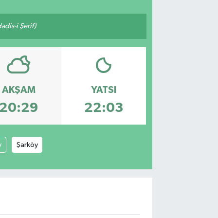
adis-i Şerif)
AKŞAM
YATSI
20:29
22:03
y
Şarköy