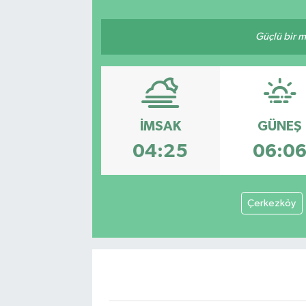
Güçlü bir mü
İMSAK
GÜNEŞ
04:25
06:0
Çerkezköy