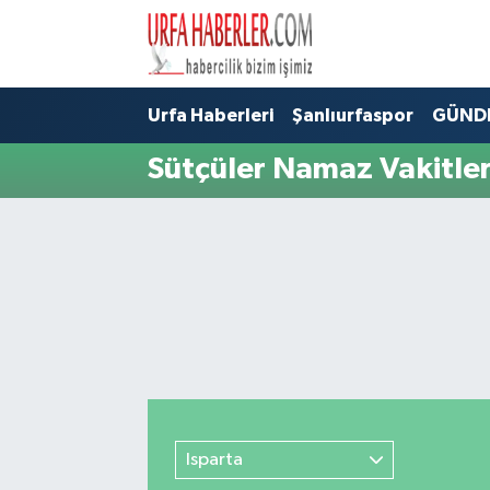
Şanlıurfa Nöbetçi Eczaneler
Urfa Haberleri
Şanlıurfaspor
GÜND
Şanlıurfa Hava Durumu
Sütçüler Namaz Vakitler
Şanlıurfa Namaz Vakitleri
Şanlıurfa Trafik Yoğunluk Haritası
Süper Lig Puan Durumu ve Fikstür
Tüm Manşetler
Son Dakika Haberleri
Isparta
Haber Arşivi