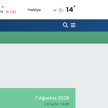
°
N
14
Haliliye
74
%-1.82
20
%0.02
90
%0.19
80
%0.18
9000
%0.19
0
,00
%0
7 Ağustos 2026
24 Safer 1448