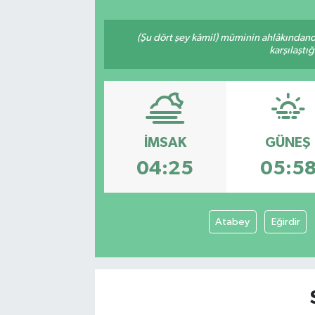
(Şu dört şey kâmil) müminin ahlâkındand
karşılaştı
İMSAK
GÜNEŞ
04:25
05:5
Atabey
Eğirdir