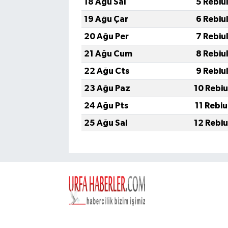
18 Ağu Sal
5 Rebiu
19 Ağu Çar
6 Rebiu
20 Ağu Per
7 Rebiu
21 Ağu Cum
8 Rebiu
22 Ağu Cts
9 Rebiu
23 Ağu Paz
10 Rebi
24 Ağu Pts
11 Rebi
25 Ağu Sal
12 Rebi