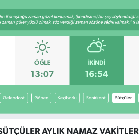
ır: Konuştuğu zaman güzel konuşmak, (kendisine) bir şey söylenildiği 
ğı zaman güler yüzlü olmak, söz verdiği zaman sözüne sâdık kalmak.” (Had
ÖĞLE
İKINDI
8
13:07
16:54
Gelendost
Gönen
Keçiborlu
Senirkent
Sütçüler
SÜTÇÜLER AYLIK NAMAZ VAKITLER