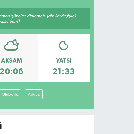
zaman güzelce dinlemek, (din kardeşiyle)
is-i Şerif)
AKŞAM
YATSI
20:06
21:33
Uluborlu
Yalvaç
I