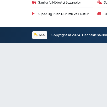
Şanlıurfa Nöbetçi Eczaneler
Ş
Süper Lig Puan Durumu ve Fikstür
Tü
RSS
Copyright © 2024. Her hakkı saklıdı