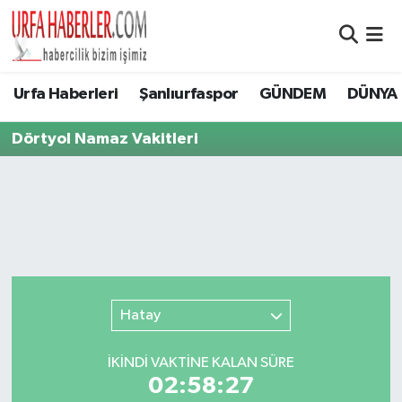
Şanlıurfa Nöbetçi Eczaneler
Urfa Haberleri
Şanlıurfaspor
GÜNDEM
DÜNYA
Şanlıurfa Hava Durumu
Dörtyol Namaz Vakitleri
Şanlıurfa Namaz Vakitleri
Şanlıurfa Trafik Yoğunluk Haritası
Süper Lig Puan Durumu ve Fikstür
Tüm Manşetler
Hatay
Son Dakika Haberleri
İKINDI VAKTİNE KALAN SÜRE
02:58:27
Haber Arşivi