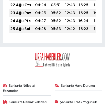
22 Ağu Cts
04:24
05:51
12:43
16:25
19:26
23 Ağu Paz
04:25
05:52
12:43
16:25
19:24
24 Ağu Pts
04:27
05:52
12:43
16:24
19:23
25 Ağu Sal
04:28
05:53
12:42
16:23
19:22
Şanlıurfa Nöbetçi
Şanlıurfa Hava Durumu
Eczaneler
Şanlıurfa Namaz Vakitleri
Şanlıurfa Trafik Yoğunluk