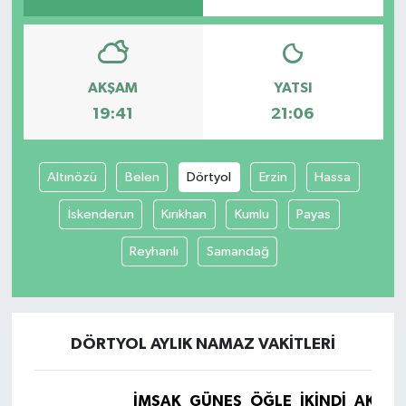
AKŞAM
YATSI
19:41
21:06
Altınözü
Belen
Dörtyol
Erzin
Hassa
İskenderun
Kırıkhan
Kumlu
Payas
Reyhanlı
Samandağ
DÖRTYOL AYLIK NAMAZ VAKITLERI
İMSAK
GÜNEŞ
ÖĞLE
İKINDI
AKŞA