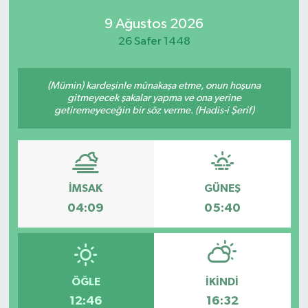
9 Ağustos 2026
26 Safer 1448
(Mümin) kardeşinle münakaşa etme, onun hoşuna
gitmeyecek şakalar yapma ve ona yerine
getiremeyeceğin bir söz verme. (Hadis-i Şerif)
İMSAK
GÜNEŞ
04:09
05:40
ÖĞLE
İKINDI
12:46
16:32