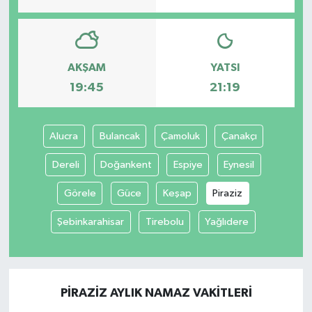
AKŞAM
YATSI
19:45
21:19
Alucra
Bulancak
Çamoluk
Çanakçı
Dereli
Doğankent
Espiye
Eynesil
Görele
Güce
Keşap
Piraziz
Şebinkarahisar
Tirebolu
Yağlıdere
PIRAZIZ AYLIK NAMAZ VAKITLERI