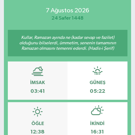
7 Ağustos 2026
24 Safer 1448
Kullar, Ramazan ayında ne (kadar sevap ve fazilet)
olduğunu bilselerdi, ümmetim, senenin tamamının
Ramazan olmasını temenni ederdi. (Hadis-i Şerif)
İMSAK
GÜNEŞ
03:41
05:22
ÖĞLE
İKINDI
12:38
16:31