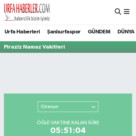
Şanlıurfa Nöbetçi Eczaneler
Urfa Haberleri
Şanlıurfaspor
GÜNDEM
DÜNYA
Şanlıurfa Hava Durumu
Piraziz Namaz Vakitleri
Şanlıurfa Namaz Vakitleri
Şanlıurfa Trafik Yoğunluk Haritası
Süper Lig Puan Durumu ve Fikstür
Tüm Manşetler
Giresun
Son Dakika Haberleri
ÖĞLE VAKTİNE KALAN SÜRE
05:51:04
Haber Arşivi