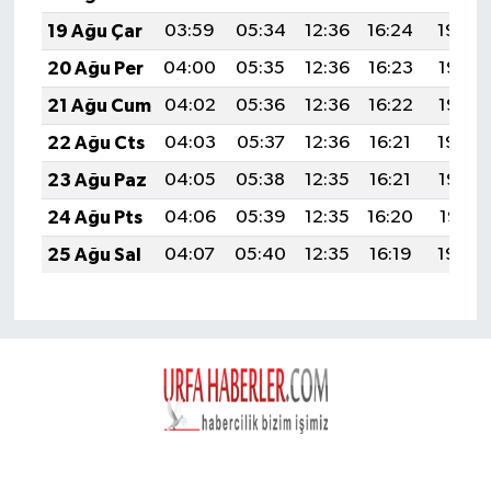
19 Ağu Çar
03:59
05:34
12:36
16:24
19:29
20 Ağu Per
04:00
05:35
12:36
16:23
19:27
21 Ağu Cum
04:02
05:36
12:36
16:22
19:26
22 Ağu Cts
04:03
05:37
12:36
16:21
19:24
23 Ağu Paz
04:05
05:38
12:35
16:21
19:23
24 Ağu Pts
04:06
05:39
12:35
16:20
19:21
25 Ağu Sal
04:07
05:40
12:35
16:19
19:20