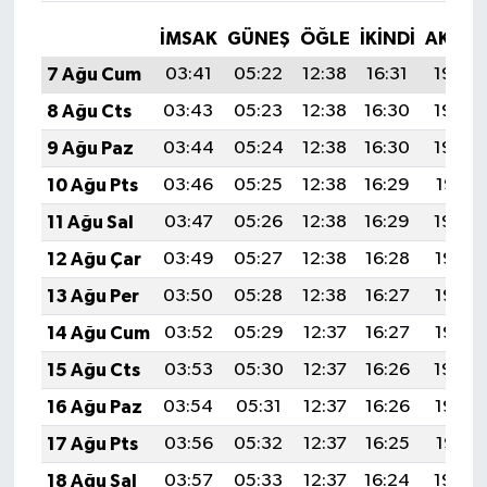
İMSAK
GÜNEŞ
ÖĞLE
İKINDI
AKŞA
7 Ağu Cum
03:41
05:22
12:38
16:31
19:45
8 Ağu Cts
03:43
05:23
12:38
16:30
19:43
9 Ağu Paz
03:44
05:24
12:38
16:30
19:42
10 Ağu Pts
03:46
05:25
12:38
16:29
19:41
11 Ağu Sal
03:47
05:26
12:38
16:29
19:40
12 Ağu Çar
03:49
05:27
12:38
16:28
19:38
13 Ağu Per
03:50
05:28
12:38
16:27
19:37
14 Ağu Cum
03:52
05:29
12:37
16:27
19:36
15 Ağu Cts
03:53
05:30
12:37
16:26
19:34
16 Ağu Paz
03:54
05:31
12:37
16:26
19:33
17 Ağu Pts
03:56
05:32
12:37
16:25
19:31
18 Ağu Sal
03:57
05:33
12:37
16:24
19:30