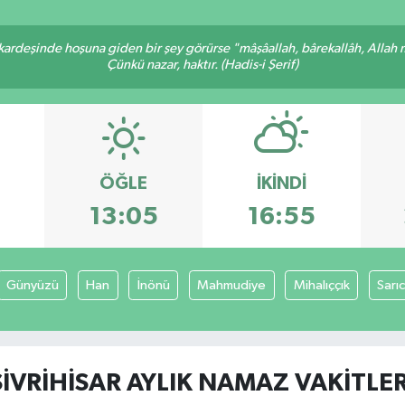
 kardeşinde hoşuna giden bir şey görürse "mâşâallah, bârekallâh, Allah 
Çünkü nazar, haktır. (Hadis-i Şerif)
ÖĞLE
İKINDI
3
13:05
16:55
Günyüzü
Han
İnönü
Mahmudiye
Mihalıççık
Sarı
SIVRIHISAR AYLIK NAMAZ VAKITLER