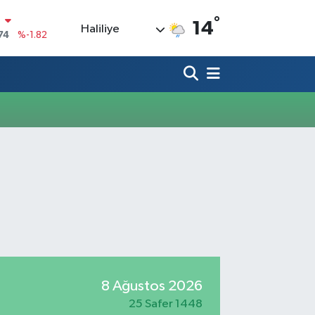
°
N
14
Haliliye
74
%-1.82
20
%0.02
90
%0.19
80
%0.18
9000
%0.19
0
,00
%0
8 Ağustos 2026
25 Safer 1448