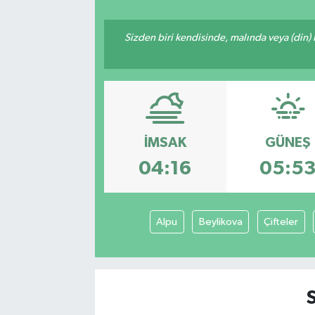
Sizden biri kendisinde, malında veya (din)
İMSAK
GÜNEŞ
04:16
05:5
Alpu
Beylikova
Çifteler