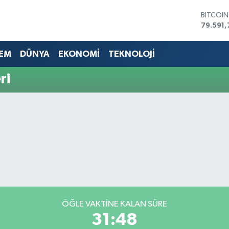
BITCOI
79.591,
DOLAR
45,436
EM
DÜNYA
EKONOMİ
TEKNOLOJİ
EURO
53,386
ri
STERLİN
61,603
G.ALTIN
6862,0
BİST10
14.598
ÖĞLE VAKTİNE KALAN SÜRE
31:47