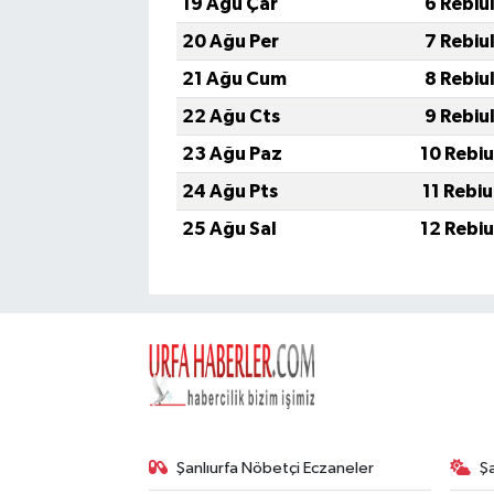
19 Ağu Çar
6 Rebiu
20 Ağu Per
7 Rebiu
21 Ağu Cum
8 Rebiu
22 Ağu Cts
9 Rebiu
23 Ağu Paz
10 Rebi
24 Ağu Pts
11 Rebi
25 Ağu Sal
12 Rebi
Şanlıurfa Nöbetçi Eczaneler
Ş