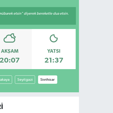
mübarek etsin" diyerek bereketle dua etsin.
AKŞAM
YATSI
20:07
21:37
cakaya
Seyitgazi
Sivrihisar
I