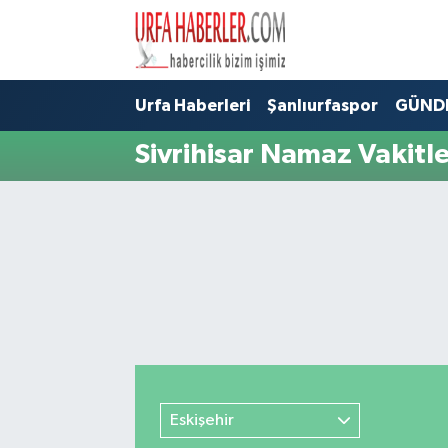
Şanlıurfa Nöbetçi Eczaneler
Urfa Haberleri
Şanlıurfaspor
GÜND
Şanlıurfa Hava Durumu
Sivrihisar Namaz Vakitle
Şanlıurfa Namaz Vakitleri
Şanlıurfa Trafik Yoğunluk Haritası
Süper Lig Puan Durumu ve Fikstür
Tüm Manşetler
Son Dakika Haberleri
Eskişehir
Haber Arşivi