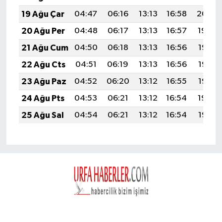
19 Ağu Çar
04:47
06:16
13:13
16:58
20:00
20 Ağu Per
04:48
06:17
13:13
16:57
19:59
21 Ağu Cum
04:50
06:18
13:13
16:56
19:58
22 Ağu Cts
04:51
06:19
13:13
16:56
19:56
23 Ağu Paz
04:52
06:20
13:12
16:55
19:55
24 Ağu Pts
04:53
06:21
13:12
16:54
19:54
25 Ağu Sal
04:54
06:21
13:12
16:54
19:52