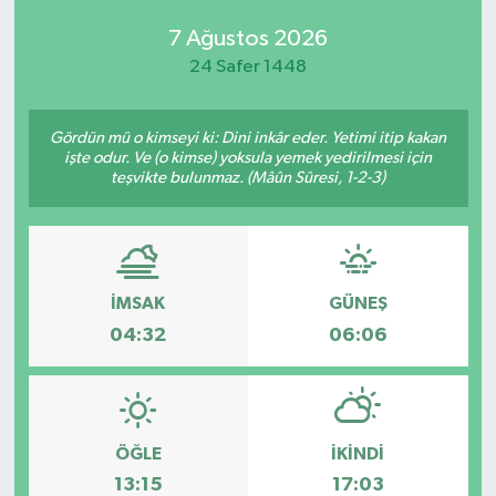
7 Ağustos 2026
24 Safer 1448
Gördün mü o kimseyi ki: Dini inkâr eder. Yetimi itip kakan
işte odur. Ve (o kimse) yoksula yemek yedirilmesi için
teşvikte bulunmaz. (Mâûn Sûresi, 1-2-3)
İMSAK
GÜNEŞ
04:32
06:06
ÖĞLE
İKINDI
13:15
17:03