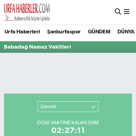
Şanlıurfa Nöbetçi Eczaneler
Urfa Haberleri
Şanlıurfaspor
GÜNDEM
DÜNYA
Şanlıurfa Hava Durumu
Babadağ Namaz Vakitleri
Şanlıurfa Namaz Vakitleri
Şanlıurfa Trafik Yoğunluk Haritası
Süper Lig Puan Durumu ve Fikstür
Tüm Manşetler
Denizli
Son Dakika Haberleri
ÖĞLE VAKTİNE KALAN SÜRE
02:27:11
Haber Arşivi