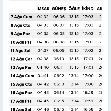
İMSAK
GÜNEŞ
ÖĞLE
İKINDI
AKŞA
7 Ağu Cum
04:32
06:06
13:15
17:03
20:15
8 Ağu Cts
04:33
06:07
13:15
17:03
20:14
9 Ağu Paz
04:35
06:08
13:15
17:03
20:13
10 Ağu Pts
04:36
06:08
13:15
17:02
20:12
11 Ağu Sal
04:37
06:09
13:15
17:02
20:10
12 Ağu Çar
04:38
06:10
13:15
17:01
20:09
13 Ağu Per
04:40
06:11
13:15
17:01
20:08
14 Ağu Cum
04:41
06:12
13:14
17:00
20:07
15 Ağu Cts
04:42
06:13
13:14
17:00
20:06
16 Ağu Paz
04:43
06:14
13:14
16:59
20:04
17 Ağu Pts
04:45
06:15
13:14
16:59
20:03
18 Ağu Sal
04:46
06:15
13:14
16:58
20:02