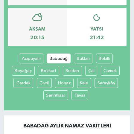
AKŞAM
YATSI
20:15
21:42
Acıpayam
Babadağ
Baklan
Bekilli
Beyağaç
Bozkurt
Buldan
Çal
Çameli
Çardak
Çivril
Honaz
Kale
Sarayköy
Serinhisar
Tavas
BABADAĞ AYLIK NAMAZ VAKITLERI