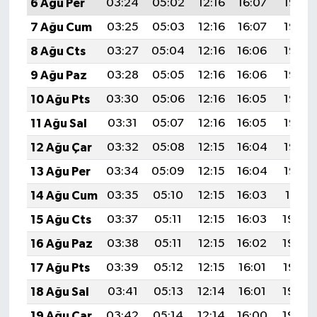
6 Ağu Per
03:24
05:02
12:16
16:07
19:21
7 Ağu Cum
03:25
05:03
12:16
16:07
19:19
8 Ağu Cts
03:27
05:04
12:16
16:06
19:18
9 Ağu Paz
03:28
05:05
12:16
16:06
19:17
10 Ağu Pts
03:30
05:06
12:16
16:05
19:16
11 Ağu Sal
03:31
05:07
12:16
16:05
19:15
12 Ağu Çar
03:32
05:08
12:15
16:04
19:13
13 Ağu Per
03:34
05:09
12:15
16:04
19:12
14 Ağu Cum
03:35
05:10
12:15
16:03
19:11
15 Ağu Cts
03:37
05:11
12:15
16:03
19:09
16 Ağu Paz
03:38
05:11
12:15
16:02
19:08
17 Ağu Pts
03:39
05:12
12:15
16:01
19:07
18 Ağu Sal
03:41
05:13
12:14
16:01
19:05
19 Ağu Çar
03:42
05:14
12:14
16:00
19:04