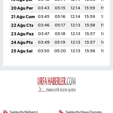
20 Ağu Per
03:43
05:15
12:14
15:59
19:03
21 Ağu Cum
03:45
05:16
12:14
15:59
19:01
22 Ağu Cts
03:46
05:17
12:13
15:58
19:00
23 Ağu Paz
03:47
05:18
12:13
15:57
18:58
24 Ağu Pts
03:49
05:19
12:13
15:57
18:57
25 Ağu Sal
03:50
05:20
12:13
15:56
18:55
Şanlıurfa Nöbetçi
Şanlıurfa Hava Durumu