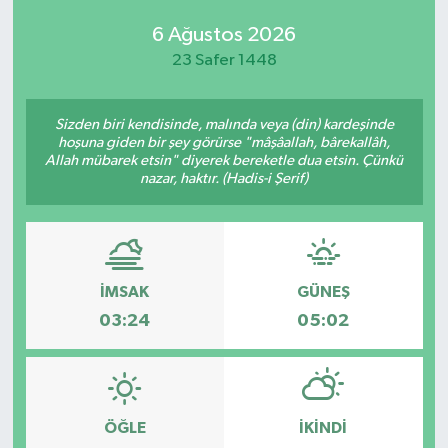
6 Ağustos 2026
23 Safer 1448
Sizden biri kendisinde, malında veya (din) kardeşinde
hoşuna giden bir şey görürse "mâşâallah, bârekallâh,
Allah mübarek etsin" diyerek bereketle dua etsin. Çünkü
nazar, haktır. (Hadis-i Şerif)
İMSAK
GÜNEŞ
03:24
05:02
ÖĞLE
İKINDI