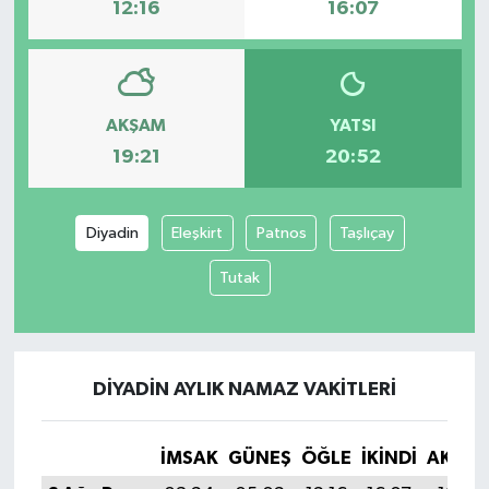
12:16
16:07
AKŞAM
YATSI
19:21
20:52
Diyadin
Eleşkirt
Patnos
Taşlıçay
Tutak
DIYADIN AYLIK NAMAZ VAKITLERI
İMSAK
GÜNEŞ
ÖĞLE
İKINDI
AKŞA