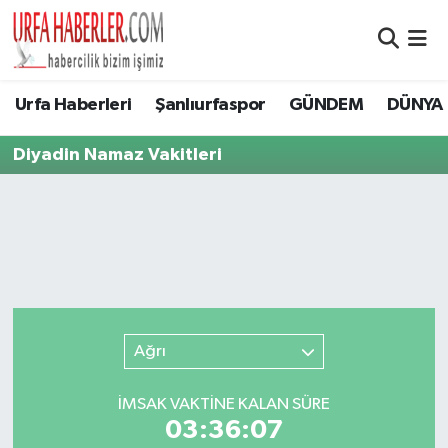
Şanlıurfa Nöbetçi Eczaneler
Urfa Haberleri
Şanlıurfaspor
GÜNDEM
DÜNYA
Şanlıurfa Hava Durumu
Diyadin Namaz Vakitleri
Şanlıurfa Namaz Vakitleri
Şanlıurfa Trafik Yoğunluk Haritası
Süper Lig Puan Durumu ve Fikstür
Tüm Manşetler
Ağrı
Son Dakika Haberleri
İMSAK VAKTİNE KALAN SÜRE
03:36:07
Haber Arşivi