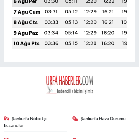
6 Ağu Per
03:30
05:11
12:29
16:22
19:36
7 Ağu Cum
03:31
05:12
12:29
16:21
19:35
8 Ağu Cts
03:33
05:13
12:29
16:21
19:34
9 Ağu Paz
03:34
05:14
12:29
16:20
19:33
10 Ağu Pts
03:36
05:15
12:28
16:20
19:31
Şanlıurfa Nöbetçi
Şanlıurfa Hava Durumu
Eczaneler