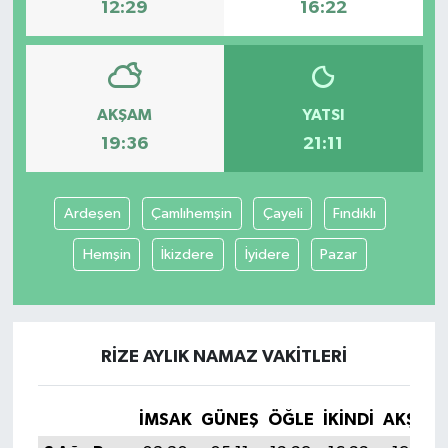
12:29
16:22
AKŞAM
YATSI
19:36
21:11
Ardeşen
Çamlıhemşin
Çayeli
Fındıklı
Hemşin
İkizdere
İyidere
Pazar
RIZE AYLIK NAMAZ VAKITLERI
İMSAK
GÜNEŞ
ÖĞLE
İKINDI
AKŞAM