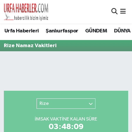
Şanlıurfa Nöbetçi Eczaneler
Urfa Haberleri
Şanlıurfaspor
GÜNDEM
DÜNYA
Şanlıurfa Hava Durumu
Rize Namaz Vakitleri
Şanlıurfa Namaz Vakitleri
Şanlıurfa Trafik Yoğunluk Haritası
Süper Lig Puan Durumu ve Fikstür
Tüm Manşetler
Rize
Son Dakika Haberleri
İMSAK VAKTİNE KALAN SÜRE
03:48:09
Haber Arşivi