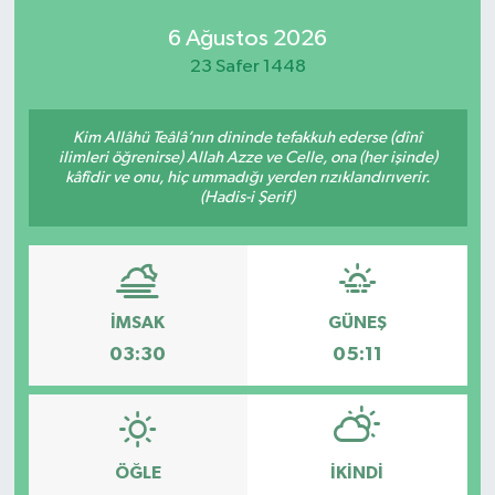
6 Ağustos 2026
23 Safer 1448
Kim Allâhü Teâlâ’nın dininde tefakkuh ederse (dînî
ilimleri öğrenirse) Allah Azze ve Celle, ona (her işinde)
kâfîdir ve onu, hiç ummadığı yerden rızıklandırıverir.
(Hadis-i Şerif)
İMSAK
GÜNEŞ
03:30
05:11
ÖĞLE
İKINDI