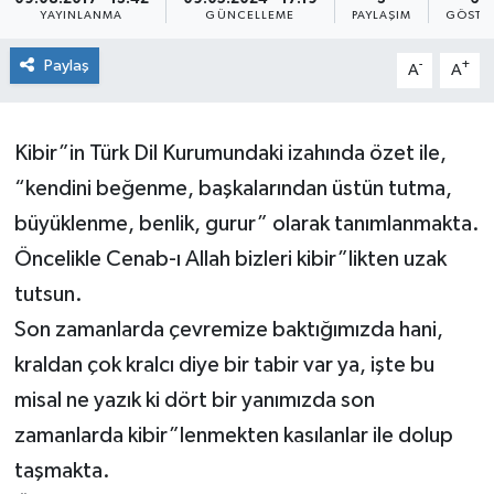
YAYINLANMA
GÜNCELLEME
PAYLAŞIM
GÖSTE
Paylaş
-
+
A
A
Kibir”in Türk Dil Kurumundaki izahında özet ile,
“kendini beğenme, başkalarından üstün tutma,
büyüklenme, benlik, gurur” olarak tanımlanmakta.
Öncelikle Cenab-ı Allah bizleri kibir”likten uzak
tutsun.
Son zamanlarda çevremize baktığımızda hani,
kraldan çok kralcı diye bir tabir var ya, işte bu
misal ne yazık ki dört bir yanımızda son
zamanlarda kibir”lenmekten kasılanlar ile dolup
taşmakta.