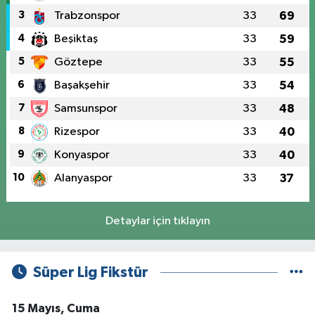
3
Trabzonspor
33
69
4
Beşiktaş
33
59
5
Göztepe
33
55
6
Başakşehir
33
54
7
Samsunspor
33
48
8
Rizespor
33
40
9
Konyaspor
33
40
10
Alanyaspor
33
37
Detaylar için tıklayın
Süper Lig Fikstür
15 Mayıs, Cuma