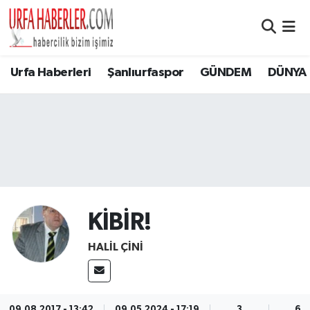
Şanlıurfa Nöbetçi Eczaneler
Urfa Haberleri
Şanlıurfaspor
GÜNDEM
DÜNYA
Şanlıurfa Hava Durumu
Şanlıurfa Namaz Vakitleri
Şanlıurfa Trafik Yoğunluk Haritası
Süper Lig Puan Durumu ve Fikstür
KİBİR!
Tüm Manşetler
HALİL ÇİNİ
Son Dakika Haberleri
Haber Arşivi
09.08.2017 - 13:42
09.05.2024 - 17:19
3
67