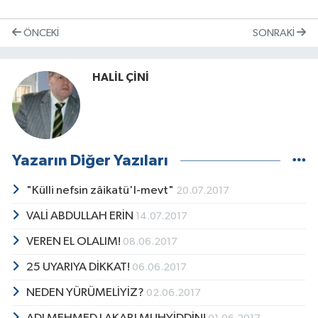
ÖNCEKI
SONRAKI
HALİL ÇİNİ
Yazarın Diğer Yazıları
"Külli nefsin zâikatü'l-mevt"
20.07.2017
VALİ ABDULLAH ERİN
14.07.2017
VEREN EL OLALIM!
08.06.2017
25 UYARIYA DİKKAT!
06.06.2017
NEDEN YÜRÜMELİYİZ?
02.06.2017