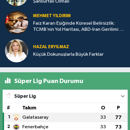
Şanlıurfalı Olmalı
MEHMET YILDIRIM
Faiz Kararı Eşiğinde Küresel Belirsizlik:
TCMB’nin Yol Haritası, ABD-İran Gerilimi ve
Altın-Gümüşte Kısa Vadeli Yön Arayışı
HAZAL ERYILMAZ
Küçük Dokunuşlarla Büyük Farklar
Süper Lig Puan Durumu
Süper Lig
#
Takım
O
P
1
Galatasaray
33
77
2
Fenerbahçe
33
73