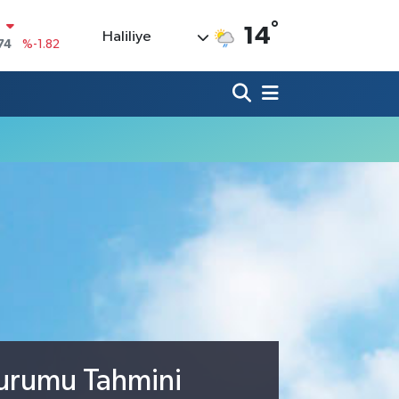
N
°
14
Haliliye
74
%-1.82
20
%0.02
90
%0.19
80
%0.18
9000
%0.19
0
,00
%0
Durumu Tahmini