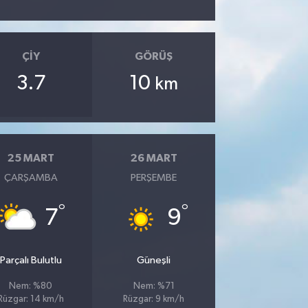
ÇIY
GÖRÜŞ
3.7
10
km
25 MART
26 MART
ÇARŞAMBA
PERŞEMBE
°
°
7
9
Parçalı Bulutlu
Güneşli
Nem: %80
Nem: %71
Rüzgar: 14 km/h
Rüzgar: 9 km/h