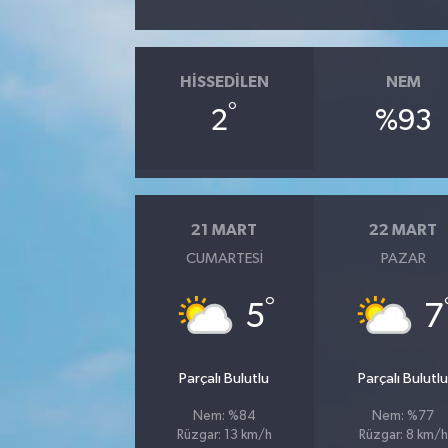
HISSEDILEN
NEM
°
2
%93
21 MART
22 MART
CUMARTESI
PAZAR
°
5
7
Parçalı Bulutlu
Parçalı Bulutl
Nem: %84
Nem: %77
Rüzgar: 13 km/h
Rüzgar: 8 km/h