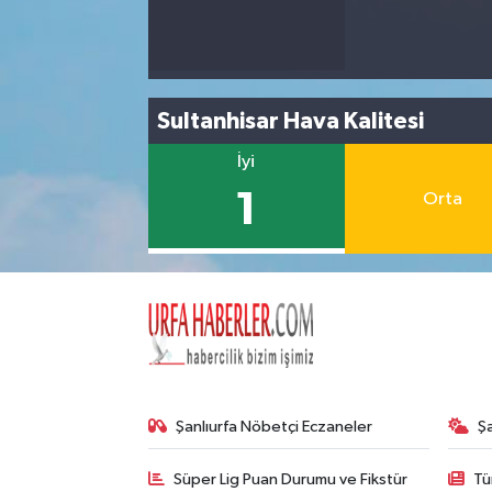
Sultanhisar Hava Kalitesi
İyi
1
Orta
Şanlıurfa Nöbetçi Eczaneler
Ş
Süper Lig Puan Durumu ve Fikstür
Tü