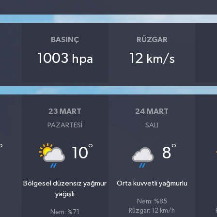
BASINÇ
RÜZGAR
1003
12
hpa
km/s
23 MART
24 MART
PAZARTESI
SALI
°
°
°
10
8
u
Bölgesel düzensiz yağmur
Orta kuvvetli yağmurlu
yağışlı
Nem: %85
Rüzgar: 12 km/h
Nem: %71