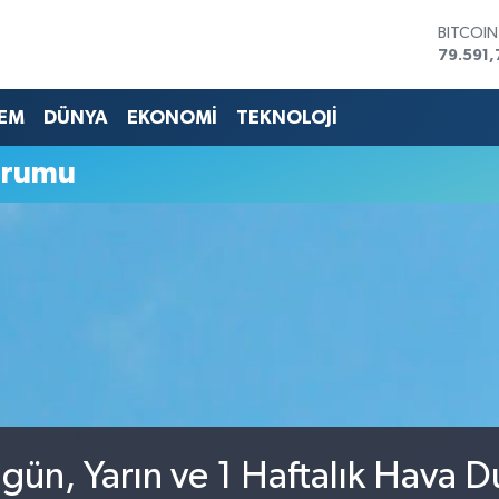
BITCOI
79.591,
DOLAR
45,436
EM
DÜNYA
EKONOMİ
TEKNOLOJİ
EURO
53,386
STERLİN
urumu
61,603
G.ALTIN
6862,0
BİST10
14.598
ugün, Yarın ve 1 Haftalık Hava 