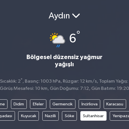
Aydın
°
6
Bölgesel düzensiz yağmur
yağışlı
°
ıcaklık: 2
, Basınç: 1003 hPa, Rüzgar: 12 km/s, Toplam Yağış:
Görüş Mesafesi: 10 km, Gün Doğumu: 7:12, Gün Batımı: 19:2
ine
Didim
Efeler
Germencik
İncirliova
Karacasu
şadası
Kuyucak
Nazilli
Söke
Sultanhisar
Yenipaz