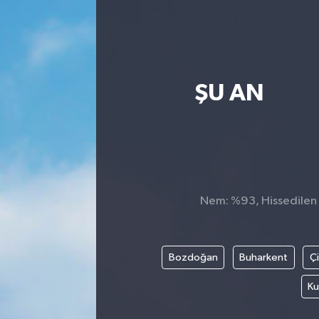
ŞU AN
Nem: %93, Hissedilen S
Bozdoğan
Buharkent
Ç
Ku