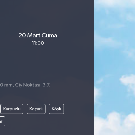
20 Mart Cuma
11:00
 0 mm, Çiy Noktası: 3.7,
0
Karpuzlu
Koçarlı
Köşk
ar