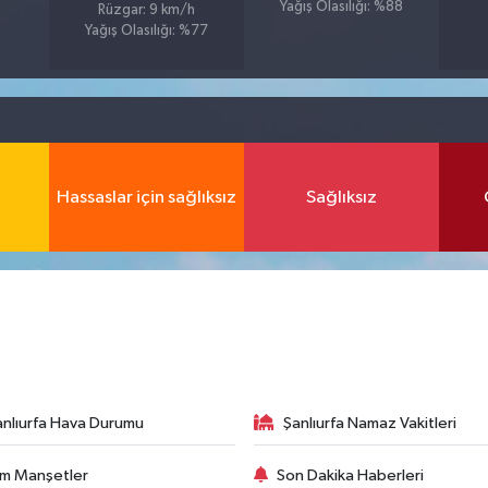
Yağış Olasılığı: %88
Rüzgar: 9 km/h
Yağış Olasılığı: %77
Hassaslar için sağlıksız
Sağlıksız
anlıurfa Hava Durumu
Şanlıurfa Namaz Vakitleri
m Manşetler
Son Dakika Haberleri