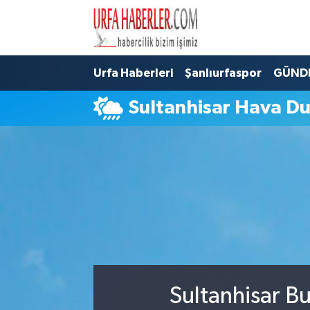
Şanlıurfa Nöbetçi Eczaneler
Urfa Haberleri
Şanlıurfaspor
GÜND
Şanlıurfa Hava Durumu
Sultanhisar Hava D
Şanlıurfa Namaz Vakitleri
Şanlıurfa Trafik Yoğunluk Haritası
Süper Lig Puan Durumu ve Fikstür
Tüm Manşetler
Son Dakika Haberleri
Sultanhisar B
Haber Arşivi