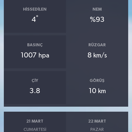
HISSEDILEN
NEM
°
4
%93
BASINÇ
RÜZGAR
1007
8
hpa
km/s
ÇIY
GÖRÜŞ
3.8
10
km
21 MART
22 MART
CUMARTESI
PAZAR