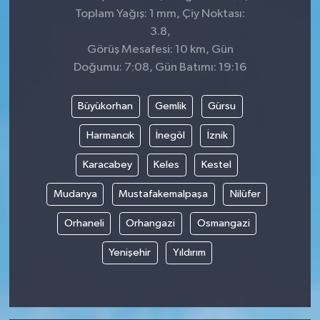
Toplam Yağış: 1 mm, Çiy Noktası:
3.8,
Görüş Mesafesi: 10 km, Gün
Doğumu: 7:08, Gün Batımı: 19:16
Büyükorhan
Gemlik
Gürsu
Harmancık
İnegöl
İznik
Karacabey
Keles
Kestel
Mudanya
Mustafakemalpaşa
Nilüfer
Orhaneli
Orhangazi
Osmangazi
Yenişehir
Yıldırım