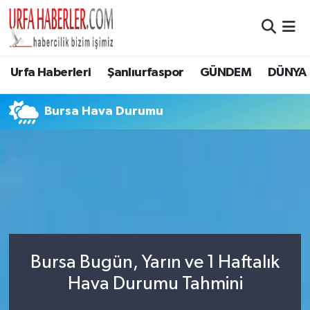
Şanlıurfa Nöbetçi Eczaneler
Urfa Haberleri
Şanlıurfaspor
GÜNDEM
DÜNYA
Şanlıurfa Hava Durumu
Bursa Hava Durumu
Şanlıurfa Namaz Vakitleri
Şanlıurfa Trafik Yoğunluk Haritası
Süper Lig Puan Durumu ve Fikstür
Tüm Manşetler
Bursa Bugün, Yarın ve 1 Haftalık
Son Dakika Haberleri
Hava Durumu Tahmini
Haber Arşivi