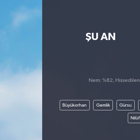
ŞU AN
Nem: %82, Hissedilen S
Büyükorhan
Gemlik
Gürsu
Nilü