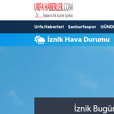
Şanlıurfa Nöbetçi Eczaneler
Urfa Haberleri
Şanlıurfaspor
GÜND
Şanlıurfa Hava Durumu
İznik Hava Durumu
Şanlıurfa Namaz Vakitleri
Şanlıurfa Trafik Yoğunluk Haritası
Süper Lig Puan Durumu ve Fikstür
Tüm Manşetler
Son Dakika Haberleri
İznik Bugü
Haber Arşivi