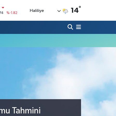
N
°
14
Haliliye
74
%-1.82
20
%0.02
90
%0.19
80
%0.18
9000
%0.19
0
,00
%0
umu Tahmini