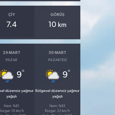
ÇIY
GÖRÜŞ
7.4
10
km
29 MART
30 MART
PAZAR
PAZARTESI
°
°
9
9
sel düzensiz yağmur
Bölgesel düzensiz yağmur
yağışlı
yağışlı
Nem: %81
Nem: %85
Rüzgar: 10 km/h
Rüzgar: 22 km/h