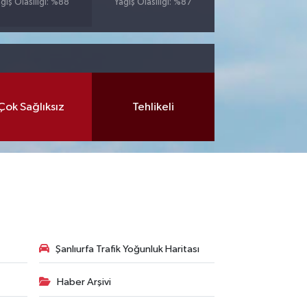
ğış Olasılığı: %88
Yağış Olasılığı: %87
Çok Sağlıksız
Tehlikeli
Şanlıurfa Trafik Yoğunluk Haritası
Haber Arşivi