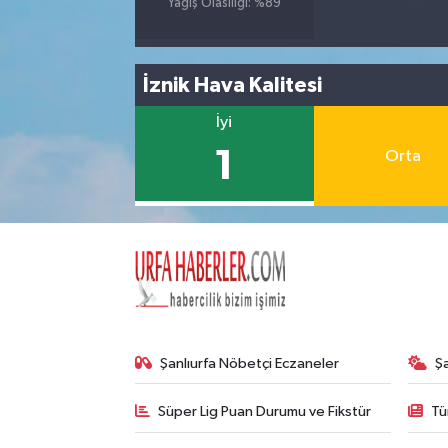
Yağış Olasılığı: %89
İznik Hava Kalitesi
İyi
1
Orta
Şanlıurfa Nöbetçi Eczaneler
Ş
Süper Lig Puan Durumu ve Fikstür
Tü