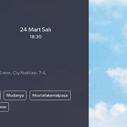
24 Mart Salı
18:30
 0 mm, Çiy Noktası: 7.4,
7
Mudanya
Mustafakemalpaşa
ırım