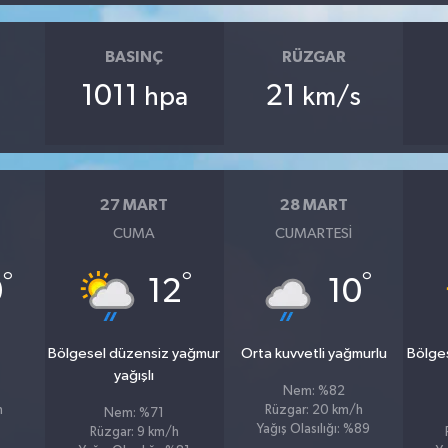
BASINÇ
RÜZGAR
1011
21
hpa
km/s
27 MART
28 MART
CUMA
CUMARTESI
°
°
°
0
12
10
u
Bölgesel düzensiz yağmur
Orta kuvvetli yağmurlu
Bölge
yağışlı
Nem: %82
h
Rüzgar: 20 km/h
Nem: %71
Yağış Olasılığı: %89
Rüzgar: 9 km/h