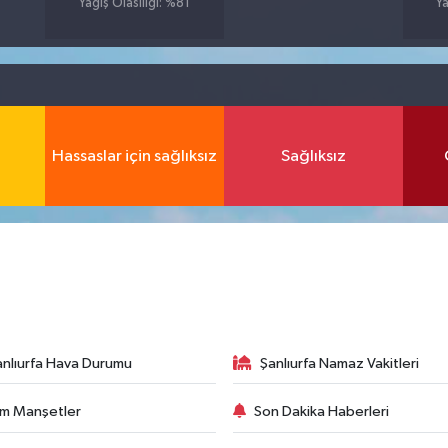
Yağış Olasılığı: %81
Ya
Hassaslar için sağlıksız
Sağlıksız
anlıurfa Hava Durumu
Şanlıurfa Namaz Vakitleri
m Manşetler
Son Dakika Haberleri