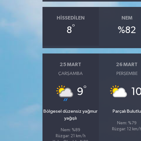
HISSEDILEN
NEM
°
8
%82
25 MART
26 MART
ÇARŞAMBA
PERŞEMBE
°
9
1
Bölgesel düzensiz yağmur
Parçalı Bulutl
yağışlı
Nem: %79
Rüzgar: 12 km/
Nem: %89
Rüzgar: 21 km/h