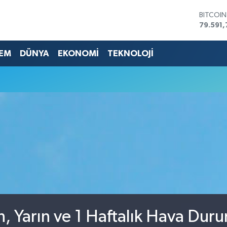
BITCOI
79.591,
DOLAR
45,436
EM
DÜNYA
EKONOMİ
TEKNOLOJİ
EURO
53,386
STERLİN
61,603
G.ALTIN
6862,0
BİST10
14.598
n, Yarın ve 1 Haftalık Hava Dur