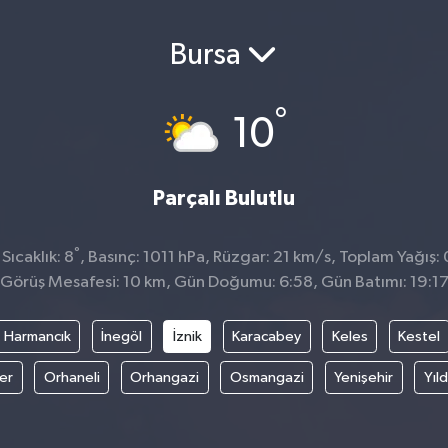
Bursa
°
10
Parçalı Bulutlu
°
ıcaklık: 8
, Basınç: 1011 hPa, Rüzgar: 21 km/s, Toplam Yağış:
Görüş Mesafesi: 10 km, Gün Doğumu: 6:58, Gün Batımı: 19:1
Harmancık
İnegöl
İznik
Karacabey
Keles
Kestel
fer
Orhaneli
Orhangazi
Osmangazi
Yenişehir
Yıld