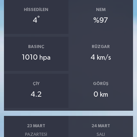
HISSEDILEN
NEM
°
4
%97
BASINÇ
RÜZGAR
1010
4
hpa
km/s
ÇIY
GÖRÜŞ
4.2
0
km
23 MART
24 MART
PAZARTESI
SALI