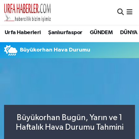
Şanlıurfa Nöbetçi Eczaneler
Urfa Haberleri
Şanlıurfaspor
GÜNDEM
DÜNYA
Şanlıurfa Hava Durumu
Büyükorhan Hava Durumu
Şanlıurfa Namaz Vakitleri
Şanlıurfa Trafik Yoğunluk Haritası
Süper Lig Puan Durumu ve Fikstür
Tüm Manşetler
Büyükorhan Bugün, Yarın ve 1
Son Dakika Haberleri
Haftalık Hava Durumu Tahmini
Haber Arşivi