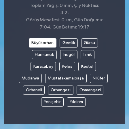
Toplam Yağış: 0 mm, Çiy Noktası:
4.2,
Görüş Mesafesi: 0 km, Gün Doğumu:
7:04, Gün Batımı: 19:17
Büyükorhan
Gemlik
Gürsu
Harmancık
İnegöl
İznik
Karacabey
Keles
Kestel
Mudanya
Mustafakemalpaşa
Nilüfer
Orhaneli
Orhangazi
Osmangazi
Yenişehir
Yıldırım