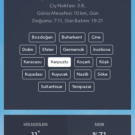
Çiy Noktası: 3.8,
Görüş Mesafesi: 10 km, Gün
Doğumu: 7:11, Gün Batımı: 19:21
Bozdoğan
Buharkent
Çine
Didim
Efeler
Germencik
İncirliova
Karacasu
Karpuzlu
Koçarlı
Köşk
Kuşadası
Kuyucak
Nazilli
Söke
Sultanhisar
Yenipazar
HISSEDILEN
NEM
°