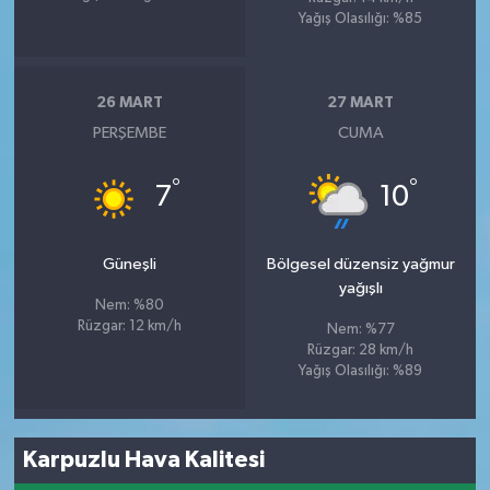
Yağış Olasılığı: %85
26 MART
27 MART
PERŞEMBE
CUMA
°
°
7
10
Güneşli
Bölgesel düzensiz yağmur
yağışlı
Nem: %80
Rüzgar: 12 km/h
Nem: %77
Rüzgar: 28 km/h
Yağış Olasılığı: %89
Karpuzlu Hava Kalitesi