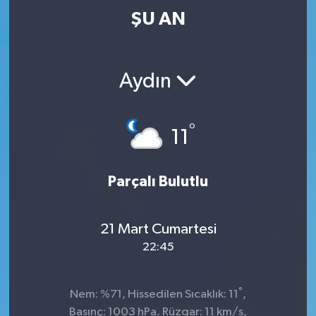
ŞU AN
Aydın
°
11
Parçalı Bulutlu
21 Mart Cumartesi
22:45
°
Nem: %71, Hissedilen Sıcaklık: 11
,
Basınç: 1003 hPa, Rüzgar: 11 km/s,