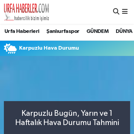
Şanlıurfa Nöbetçi Eczaneler
Urfa Haberleri
Şanlıurfaspor
GÜNDEM
DÜNYA
Şanlıurfa Hava Durumu
Karpuzlu Hava Durumu
Şanlıurfa Namaz Vakitleri
Şanlıurfa Trafik Yoğunluk Haritası
Süper Lig Puan Durumu ve Fikstür
Tüm Manşetler
Karpuzlu Bugün, Yarın ve 1
Son Dakika Haberleri
Haftalık Hava Durumu Tahmini
Haber Arşivi