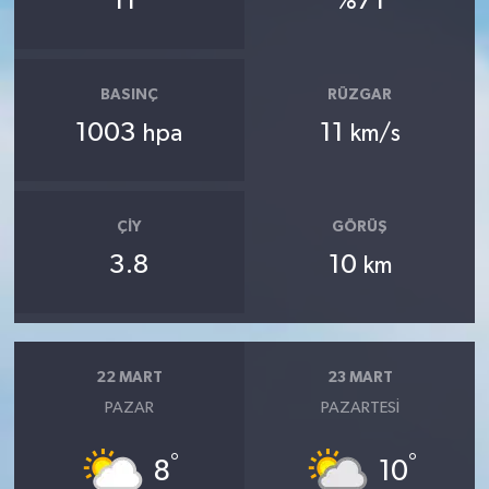
11
%71
BASINÇ
RÜZGAR
1003
11
hpa
km/s
ÇIY
GÖRÜŞ
3.8
10
km
22 MART
23 MART
PAZAR
PAZARTESI
°
°
8
10