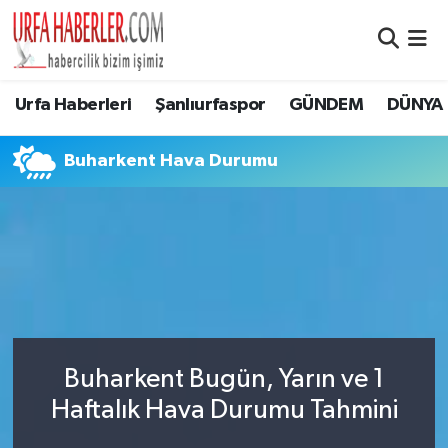
Şanlıurfa Nöbetçi Eczaneler
Urfa Haberleri
Şanlıurfaspor
GÜNDEM
DÜNYA
Şanlıurfa Hava Durumu
Buharkent Hava Durumu
Şanlıurfa Namaz Vakitleri
Şanlıurfa Trafik Yoğunluk Haritası
Süper Lig Puan Durumu ve Fikstür
Tüm Manşetler
Buharkent Bugün, Yarın ve 1
Son Dakika Haberleri
Haftalık Hava Durumu Tahmini
Haber Arşivi