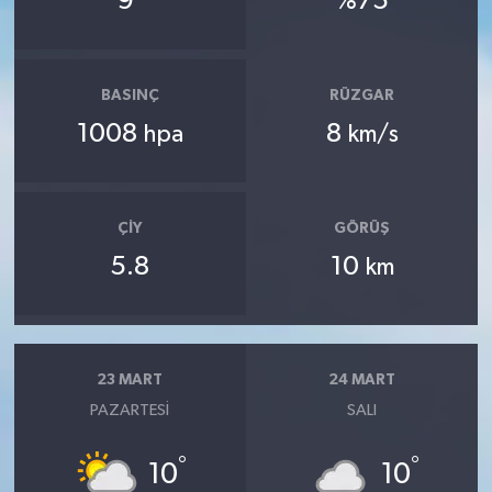
9
%75
BASINÇ
RÜZGAR
1008
8
hpa
km/s
ÇIY
GÖRÜŞ
5.8
10
km
23 MART
24 MART
PAZARTESI
SALI
°
°
10
10