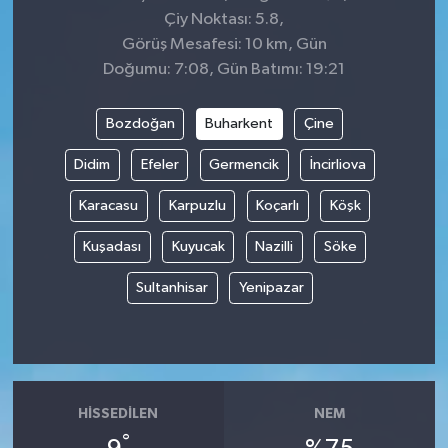
Çiy Noktası: 5.8,
Görüş Mesafesi: 10 km, Gün
Doğumu: 7:08, Gün Batımı: 19:21
Bozdoğan
Buharkent
Çine
Didim
Efeler
Germencik
İncirliova
Karacasu
Karpuzlu
Koçarlı
Köşk
Kuşadası
Kuyucak
Nazilli
Söke
Sultanhisar
Yenipazar
HISSEDILEN
NEM
°