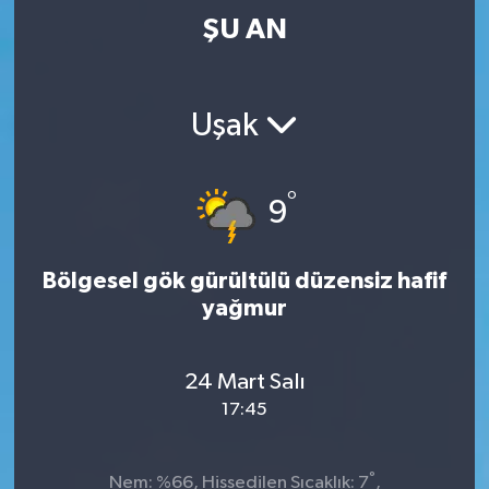
ŞU AN
Uşak
°
9
Bölgesel gök gürültülü düzensiz hafif
yağmur
24 Mart Salı
17:45
°
Nem: %66, Hissedilen Sıcaklık: 7
,