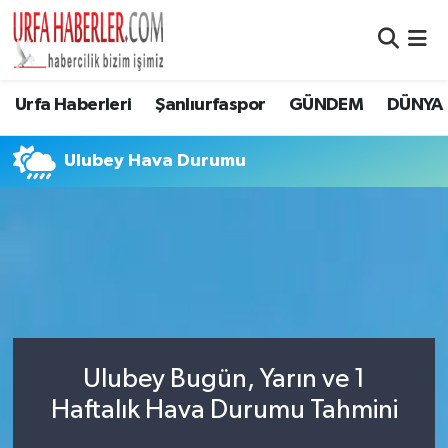
Şanlıurfa Nöbetçi Eczaneler
Urfa Haberleri
Şanlıurfaspor
GÜNDEM
DÜNYA
Şanlıurfa Hava Durumu
Ulubey Hava Durumu
Şanlıurfa Namaz Vakitleri
Şanlıurfa Trafik Yoğunluk Haritası
Süper Lig Puan Durumu ve Fikstür
Tüm Manşetler
Ulubey Bugün, Yarın ve 1
Son Dakika Haberleri
Haftalık Hava Durumu Tahmini
Haber Arşivi