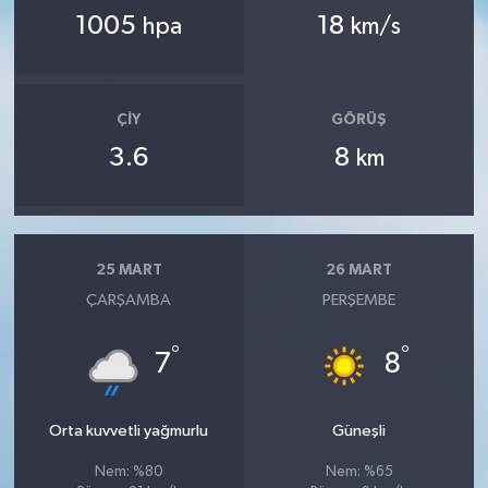
1005
18
hpa
km/s
ÇIY
GÖRÜŞ
3.6
8
km
25 MART
26 MART
ÇARŞAMBA
PERŞEMBE
°
°
7
8
Orta kuvvetli yağmurlu
Güneşli
Nem: %80
Nem: %65