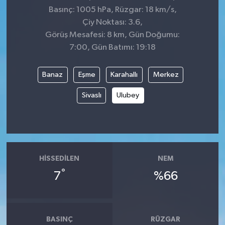
Basınç: 1005 hPa, Rüzgar: 18 km/s,
Çiy Noktası: 3.6,
Görüş Mesafesi: 8 km, Gün Doğumu:
7:00, Gün Batımı: 19:18
Banaz
Eşme
Karahallı
Merkez
Sivaslı
Ulubey
HISSEDILEN
NEM
°
7
%66
BASINÇ
RÜZGAR