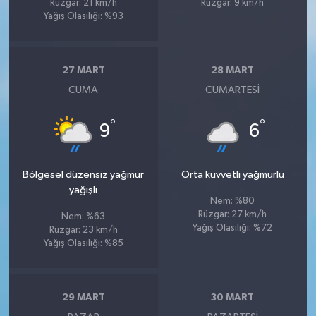
Rüzgar: 21 km/h
Rüzgar: 9 km/h
Yağış Olasılığı: %93
27 MART
28 MART
CUMA
CUMARTESI
°
°
9
6
Bölgesel düzensiz yağmur
Orta kuvvetli yağmurlu
yağışlı
Nem: %80
Rüzgar: 27 km/h
Nem: %63
Yağış Olasılığı: %72
Rüzgar: 23 km/h
Yağış Olasılığı: %85
29 MART
30 MART