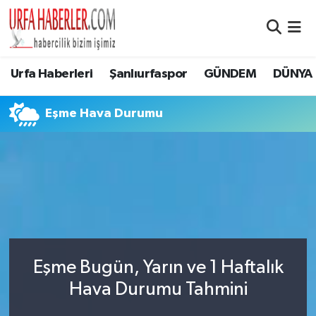
Şanlıurfa Nöbetçi Eczaneler
Urfa Haberleri
Şanlıurfaspor
GÜNDEM
DÜNYA
Şanlıurfa Hava Durumu
Eşme Hava Durumu
Şanlıurfa Namaz Vakitleri
Şanlıurfa Trafik Yoğunluk Haritası
Süper Lig Puan Durumu ve Fikstür
Tüm Manşetler
Eşme Bugün, Yarın ve 1 Haftalık
Son Dakika Haberleri
Hava Durumu Tahmini
Haber Arşivi