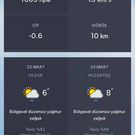
ÇIY
GÖRÜŞ
-0.6
10
km
22 MART
23 MART
PAZAR
PAZARTESI
°
°
6
8
Bölgesel düzensiz yağmur
Bölgesel düzensiz yağmur
yağışlı
yağışlı
Nem: %82
Nem: %69