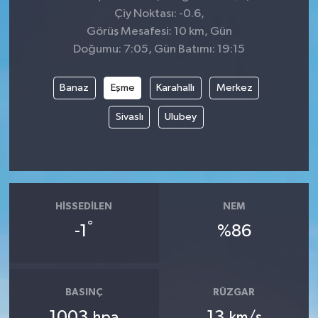
Çiy Noktası: -0.6,
Görüş Mesafesi: 10 km, Gün
Doğumu: 7:05, Gün Batımı: 19:15
Banaz
Eşme
Karahallı
Merkez
Sivaslı
Ulubey
HISSEDILEN
NEM
°
-1
%86
BASINÇ
RÜZGAR
1003
13
hpa
km/s