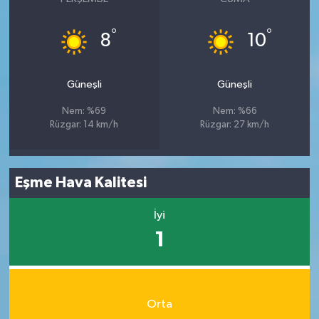
°
°
8
10
Güneşli
Güneşli
Nem: %69
Nem: %66
Rüzgar: 14 km/h
Rüzgar: 27 km/h
Eşme Hava Kalitesi
İyi
1
Orta