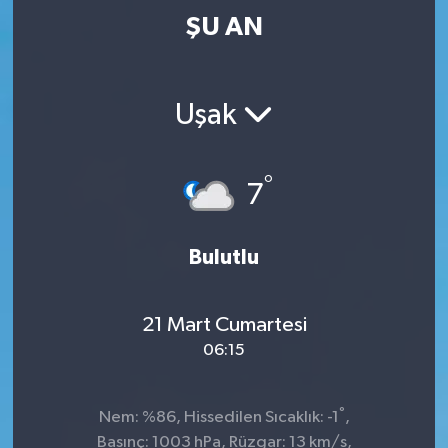
ŞU AN
Uşak
°
7
Bulutlu
21 Mart Cumartesi
06:15
°
Nem: %86, Hissedilen Sıcaklık: -1
,
Basınç: 1003 hPa, Rüzgar: 13 km/s,