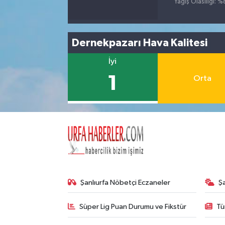
Yağış Olasılığı: 
Dernekpazarı Hava Kalitesi
İyi
1
Orta
Şanlıurfa Nöbetçi Eczaneler
Ş
Süper Lig Puan Durumu ve Fikstür
Tü