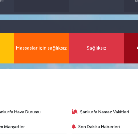
%89
Ya
Hassaslar için sağlıksız
Sağlıksız
anlıurfa Hava Durumu
Şanlıurfa Namaz Vakitleri
m Manşetler
Son Dakika Haberleri