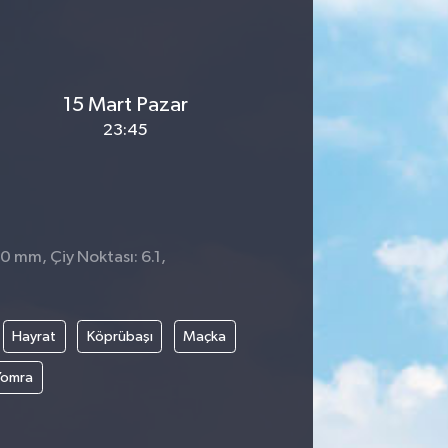
15 Mart Pazar
23:45
 0 mm, Çiy Noktası: 6.1,
Hayrat
Köprübaşı
Maçka
Yomra