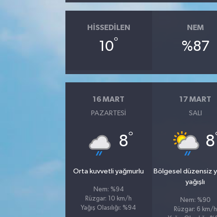
HISSEDILEN
NEM
°
10
%87
16 MART
17 MART
PAZARTESI
SALI
°
8
8
Orta kuvvetli yağmurlu
Bölgesel düzensiz 
yağışlı
Nem: %94
Rüzgar: 10 km/h
Nem: %90
Yağış Olasılığı: %94
Rüzgar: 6 km/h