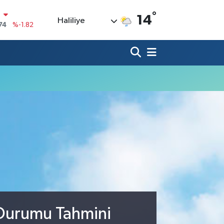
N
°
14
Haliliye
74
%-1.82
20
%0.02
90
%0.19
80
%0.18
9000
%0.19
0
,00
%0
 Durumu Tahmini