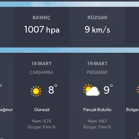
BASINÇ
RÜZGAR
1007
9
hpa
km/s
18 MART
19 MART
ÇARŞAMBA
PERŞEMBE
°
°
°
8
9
yağmur
Güneşli
Parçalı Bulutlu
Bölge
Nem: %74
Nem: %67
Rüzgar: 9 km/h
Rüzgar: 9 km/h