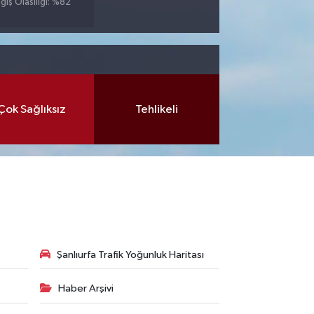
ğış Olasılığı: %82
Çok Sağlıksız
Tehlikeli
Şanlıurfa Trafik Yoğunluk Haritası
Haber Arşivi