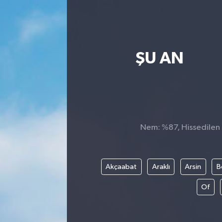
ŞU AN
Nem: %87, Hissedilen S
Akçaabat
Araklı
Arsin
B
Of