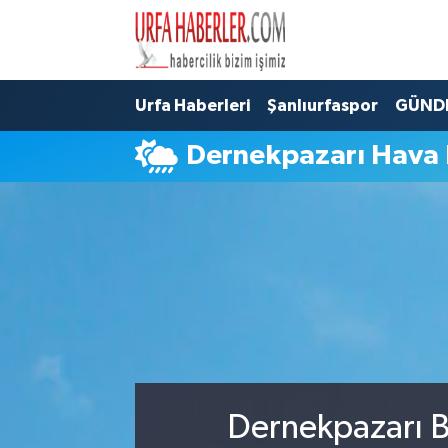
Şanlıurfa Nöbetçi Eczaneler
Urfa Haberleri
Şanlıurfaspor
GÜND
Şanlıurfa Hava Durumu
Dernekpazarı Hava
Şanlıurfa Namaz Vakitleri
Şanlıurfa Trafik Yoğunluk Haritası
Süper Lig Puan Durumu ve Fikstür
Tüm Manşetler
Son Dakika Haberleri
Dernekpazarı B
Haber Arşivi