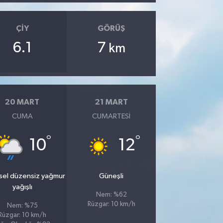
ÇIY
GÖRÜŞ
6.1
7
km
20 MART
21 MART
CUMA
CUMARTESI
°
°
10
12
sel düzensiz yağmur
Güneşli
yağışlı
Nem: %62
Rüzgar: 10 km/h
Nem: %75
Rüzgar: 10 km/h