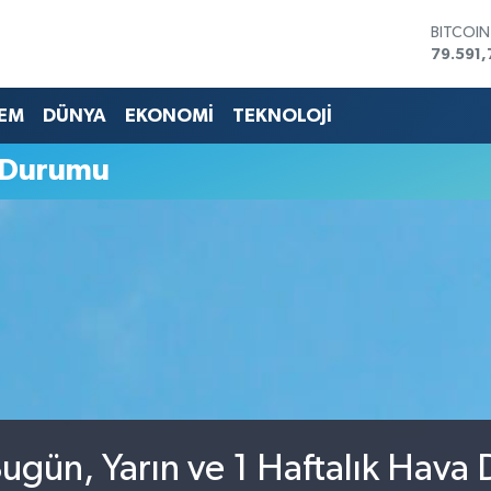
BITCOI
79.591,
DOLAR
45,436
EM
DÜNYA
EKONOMİ
TEKNOLOJİ
EURO
53,386
STERLİN
 Durumu
61,603
G.ALTIN
6862,0
BİST10
14.598
ugün, Yarın ve 1 Haftalık Hava