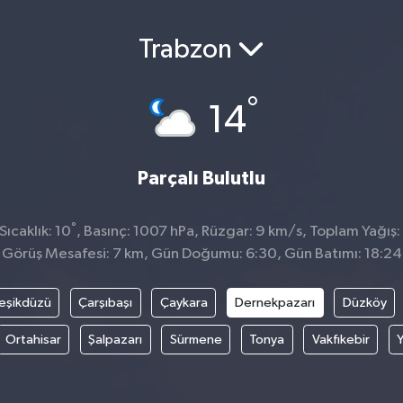
Trabzon
°
14
Parçalı Bulutlu
°
ıcaklık: 10
, Basınç: 1007 hPa, Rüzgar: 9 km/s, Toplam Yağış:
Görüş Mesafesi: 7 km, Gün Doğumu: 6:30, Gün Batımı: 18:24
eşikdüzü
Çarşıbaşı
Çaykara
Dernekpazarı
Düzköy
Ortahisar
Şalpazarı
Sürmene
Tonya
Vakfıkebir