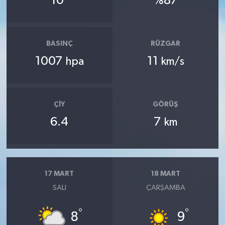
10
%87
BASINÇ
RÜZGAR
1007
11
hpa
km/s
ÇIY
GÖRÜŞ
6.4
7
km
17 MART
18 MART
SALI
ÇARŞAMBA
°
°
8
9