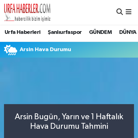
Şanlıurfa Nöbetçi Eczaneler
Urfa Haberleri
Şanlıurfaspor
GÜNDEM
DÜNYA
Şanlıurfa Hava Durumu
Arsin Hava Durumu
Şanlıurfa Namaz Vakitleri
Şanlıurfa Trafik Yoğunluk Haritası
Süper Lig Puan Durumu ve Fikstür
Tüm Manşetler
Arsin Bugün, Yarın ve 1 Haftalık
Son Dakika Haberleri
Hava Durumu Tahmini
Haber Arşivi