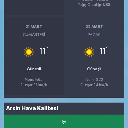
Yağış Olasılığı: %88
21 MART
22 MART
CUMARTESI
PAZAR
°
°
11
11
Güneşli
Güneşli
Nem: %65
Nem: %72
Rüzgar: 11 km/h
Rüzgar: 14 km/h
Arsin Hava Kalitesi
İyi