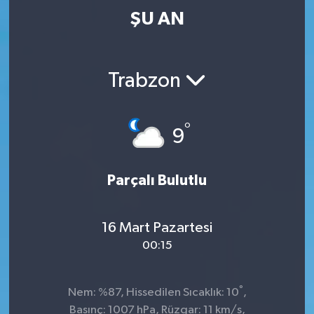
ŞU AN
Trabzon
°
9
Parçalı Bulutlu
16 Mart Pazartesi
00:15
°
Nem: %87, Hissedilen Sıcaklık: 10
,
Basınç: 1007 hPa, Rüzgar: 11 km/s,