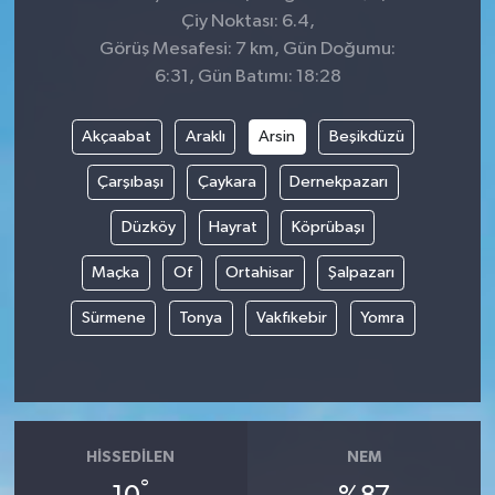
Çiy Noktası: 6.4,
Görüş Mesafesi: 7 km, Gün Doğumu:
6:31, Gün Batımı: 18:28
Akçaabat
Araklı
Arsin
Beşikdüzü
Çarşıbaşı
Çaykara
Dernekpazarı
Düzköy
Hayrat
Köprübaşı
Maçka
Of
Ortahisar
Şalpazarı
Sürmene
Tonya
Vakfıkebir
Yomra
HISSEDILEN
NEM
°