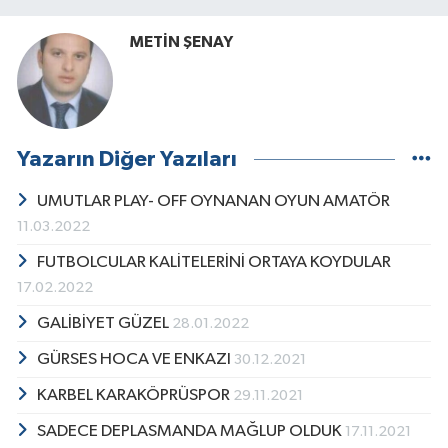
METİN ŞENAY
Yazarın Diğer Yazıları
UMUTLAR PLAY- OFF OYNANAN OYUN AMATÖR
11.03.2022
FUTBOLCULAR KALİTELERİNİ ORTAYA KOYDULAR
17.02.2022
GALİBİYET GÜZEL
28.01.2022
GÜRSES HOCA VE ENKAZI
30.12.2021
KARBEL KARAKÖPRÜSPOR
29.11.2021
SADECE DEPLASMANDA MAĞLUP OLDUK
17.11.2021