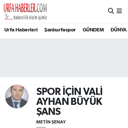
Şanlıurfa Nöbetçi Eczaneler
Urfa Haberleri
Şanlıurfaspor
GÜNDEM
DÜNYA
Şanlıurfa Hava Durumu
Şanlıurfa Namaz Vakitleri
Şanlıurfa Trafik Yoğunluk Haritası
Süper Lig Puan Durumu ve Fikstür
SPOR İÇİN VALİ
Tüm Manşetler
AYHAN BÜYÜK
Son Dakika Haberleri
ŞANS
METİN ŞENAY
Haber Arşivi