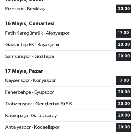
Rizespor - Beşiktaş
20:00
16 Mayıs, Cumartesi
Fatih Karagümrük - Alanyaspor
17:00
Gaziantep FK - Başakşehir
20:00
Samsunspor - Göztepe
20:00
17 Mayıs, Pazar
Kayserispor - Konyaspor
17:00
Fenerbahçe - Eyüpspor
20:00
Trabzonspor - Gençlerbirliği S.K.
20:00
Kasımpaşa - Galatasaray
20:00
Antalyaspor - Kocaelispor
20:00