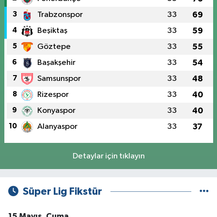
3
Trabzonspor
33
69
4
Beşiktaş
33
59
5
Göztepe
33
55
6
Başakşehir
33
54
7
Samsunspor
33
48
8
Rizespor
33
40
9
Konyaspor
33
40
10
Alanyaspor
33
37
Detaylar için tıklayın
Süper Lig Fikstür
15 Mayıs, Cuma