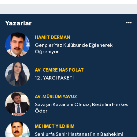
Yazarlar
HAMİT DERMAN
Gençler Yaz Kulübünde Eğlenerek
Öğreniyor
AV. CEMRE NAS POLAT
12 . YARGI PAKETİ
AV. MÜSLÜM YAVUZ
Savaşın Kazananı Olmaz, Bedelini Herkes
Öder
MEHMET YILDIRIM
Şanlıurfa Şehir Hastanesi'nin Başhekimi