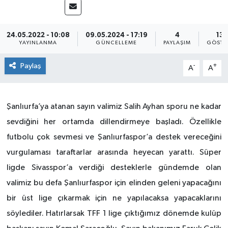
24.05.2022 - 10:08
09.05.2024 - 17:19
4
136
YAYINLANMA
GÜNCELLEME
PAYLAŞIM
GÖSTE
Paylaş
-
+
A
A
Şanlıurfa’ya atanan sayın valimiz Salih Ayhan sporu ne kadar
sevdiğini her ortamda dillendirmeye başladı. Özellikle
futbolu çok sevmesi ve Şanlıurfaspor’a destek vereceğini
vurgulaması taraftarlar arasında heyecan yarattı. Süper
ligde Sivasspor’a verdiği desteklerle gündemde olan
valimiz bu defa Şanlıurfaspor için elinden geleni yapacağını
bir üst lige çıkarmak için ne yapılacaksa yapacaklarını
söylediler. Hatırlarsak TFF 1 lige çıktığımız dönemde kulüp