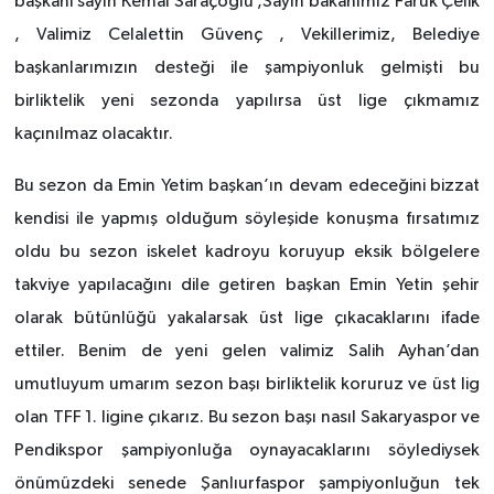
başkanı sayın Kemal Saraçoğlu ,Sayın bakanımız Faruk Çelik
, Valimiz Celalettin Güvenç , Vekillerimiz, Belediye
başkanlarımızın desteği ile şampiyonluk gelmişti bu
birliktelik yeni sezonda yapılırsa üst lige çıkmamız
kaçınılmaz olacaktır.
Bu sezon da Emin Yetim başkan’ın devam edeceğini bizzat
kendisi ile yapmış olduğum söyleşide konuşma fırsatımız
oldu bu sezon iskelet kadroyu koruyup eksik bölgelere
takviye yapılacağını dile getiren başkan Emin Yetin şehir
olarak bütünlüğü yakalarsak üst lige çıkacaklarını ifade
ettiler. Benim de yeni gelen valimiz Salih Ayhan’dan
umutluyum umarım sezon başı birliktelik koruruz ve üst lig
olan TFF 1. ligine çıkarız. Bu sezon başı nasıl Sakaryaspor ve
Pendikspor şampiyonluğa oynayacaklarını söylediysek
önümüzdeki senede Şanlıurfaspor şampiyonluğun tek