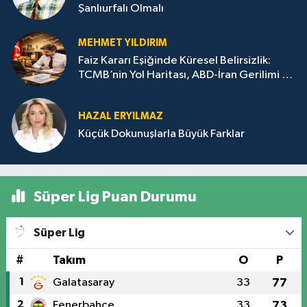
Şanlıurfalı Olmalı
MEHMET YILDIRIM
Faiz Kararı Eşiğinde Küresel Belirsizlik:
TCMB’nin Yol Haritası, ABD-İran Gerilimi ve
Altın-Gümüşte Kısa Vadeli Yön Arayışı
HAZAL ERYILMAZ
Küçük Dokunuşlarla Büyük Farklar
Süper Lig Puan Durumu
Süper Lig
#
Takım
O
P
1
Galatasaray
33
77
2
Fenerbahçe
33
73