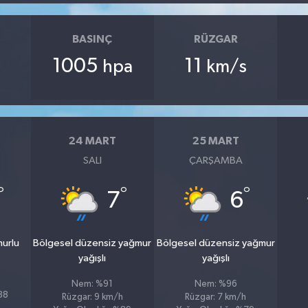
BASINÇ
RÜZGAR
1005
11
hpa
km/s
24 MART
25 MART
SALI
ÇARŞAMBA
°
°
°
7
6
murlu
Bölgesel düzensiz yağmur
Bölgesel düzensiz yağmur
yağışlı
yağışlı
Nem: %91
Nem: %96
%88
Rüzgar: 9 km/h
Rüzgar: 7 km/h