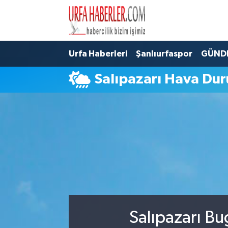
Şanlıurfa Nöbetçi Eczaneler
Urfa Haberleri
Şanlıurfaspor
GÜND
Şanlıurfa Hava Durumu
Salıpazarı Hava Du
Şanlıurfa Namaz Vakitleri
Şanlıurfa Trafik Yoğunluk Haritası
Süper Lig Puan Durumu ve Fikstür
Tüm Manşetler
Son Dakika Haberleri
Salıpazarı Bu
Haber Arşivi