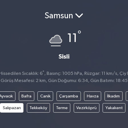
Samsun
°
11
Sisli
°
ssedilen Sıcaklık: 6
, Basınç: 1005 hPa, Rüzgar: 11 km/s, Çiy 
Görüş Mesafesi: 2 km, Gün Doğumu: 6:34, Gün Batımı: 18:45
Ayvacık
Bafra
Canik
Çarşamba
Havza
İlkadım
Salıpazarı
Tekkeköy
Terme
Vezirköprü
Yakakent