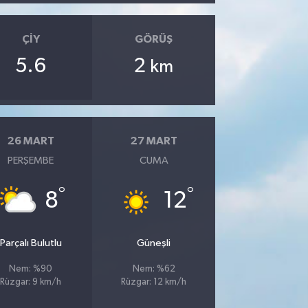
ÇIY
GÖRÜŞ
5.6
2
km
26 MART
27 MART
PERŞEMBE
CUMA
°
°
8
12
Parçalı Bulutlu
Güneşli
Nem: %90
Nem: %62
Rüzgar: 9 km/h
Rüzgar: 12 km/h