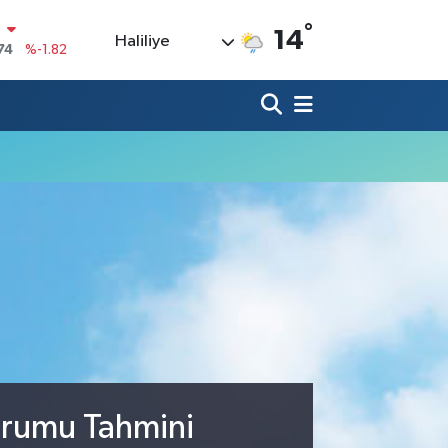
N
°
14
Haliliye
74
%-1.82
20
%0.02
90
%0.19
80
%0.18
9000
%0.19
0
,00
%0
Durumu Tahmini