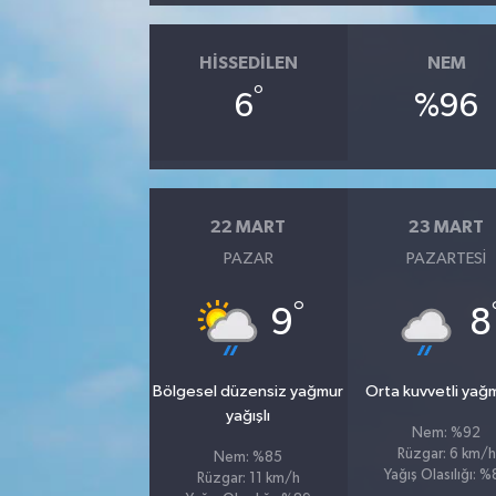
HISSEDILEN
NEM
°
6
%96
22 MART
23 MART
PAZAR
PAZARTESI
°
9
8
Bölgesel düzensiz yağmur
Orta kuvvetli yağ
yağışlı
Nem: %92
Rüzgar: 6 km/h
Nem: %85
Yağış Olasılığı: 
Rüzgar: 11 km/h