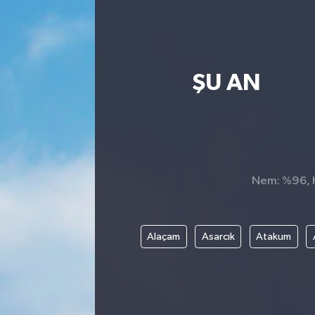
ŞU AN
Nem: %96, Hi
Alaçam
Asarcık
Atakum