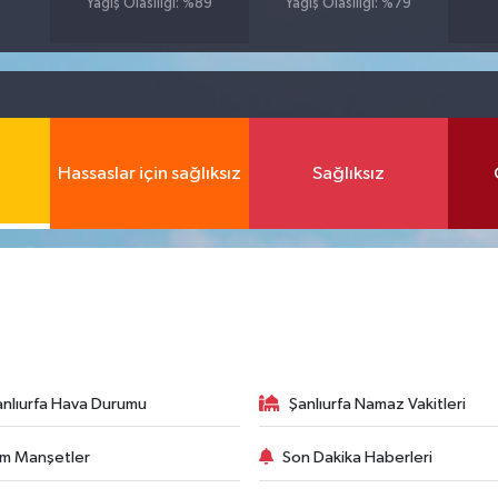
Yağış Olasılığı: %89
Yağış Olasılığı: %79
Hassaslar için sağlıksız
Sağlıksız
anlıurfa Hava Durumu
Şanlıurfa Namaz Vakitleri
m Manşetler
Son Dakika Haberleri