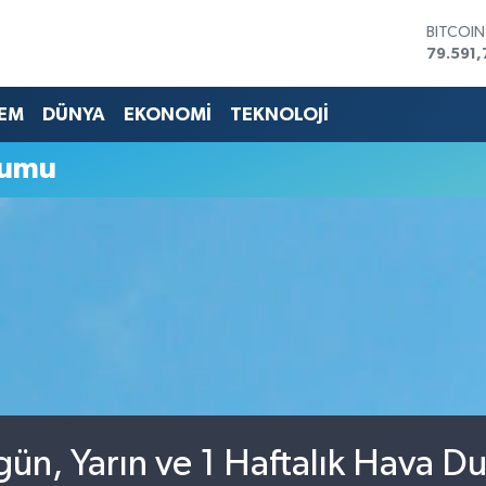
BITCOI
79.591,
DOLAR
45,436
EM
DÜNYA
EKONOMİ
TEKNOLOJİ
EURO
53,386
STERLİN
rumu
61,603
G.ALTIN
6862,0
BİST10
14.598
gün, Yarın ve 1 Haftalık Hava 