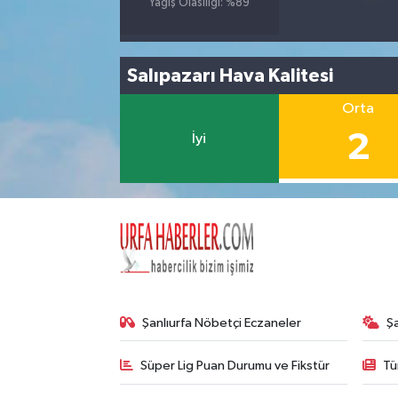
Yağış Olasılığı: %89
Salıpazarı Hava Kalitesi
Orta
2
İyi
Şanlıurfa Nöbetçi Eczaneler
Ş
Süper Lig Puan Durumu ve Fikstür
Tü