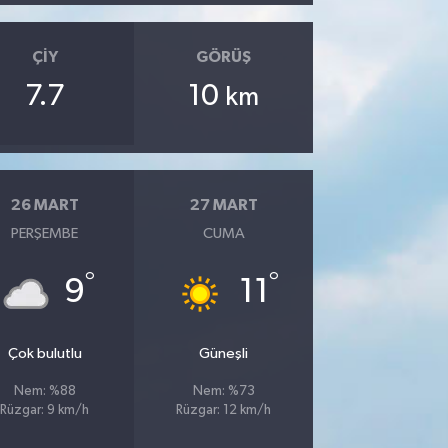
ÇIY
GÖRÜŞ
7.7
10
km
26 MART
27 MART
PERŞEMBE
CUMA
°
°
9
11
Çok bulutlu
Güneşli
Nem: %88
Nem: %73
Rüzgar: 9 km/h
Rüzgar: 12 km/h