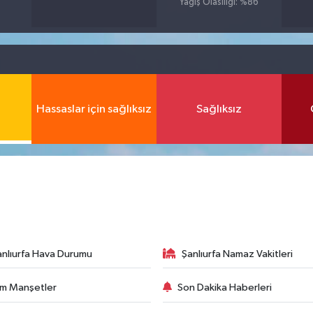
Yağış Olasılığı: %86
Hassaslar için sağlıksız
Sağlıksız
anlıurfa Hava Durumu
Şanlıurfa Namaz Vakitleri
m Manşetler
Son Dakika Haberleri