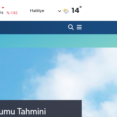
N
°
14
74
%-1.82
Haliliye
20
%0.02
90
%0.19
80
%0.18
9000
%0.19
0
,00
%0
rumu Tahmini