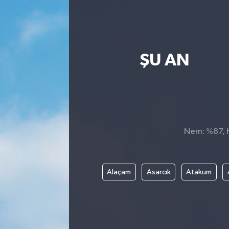
ŞU AN
Nem: %87, Hi
Alaçam
Asarcık
Atakum