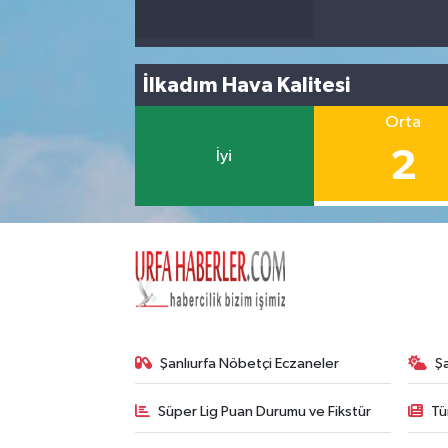
İlkadım Hava Kalitesi
Orta
2
İyi
Şanlıurfa Nöbetçi Eczaneler
Ş
Süper Lig Puan Durumu ve Fikstür
Tü