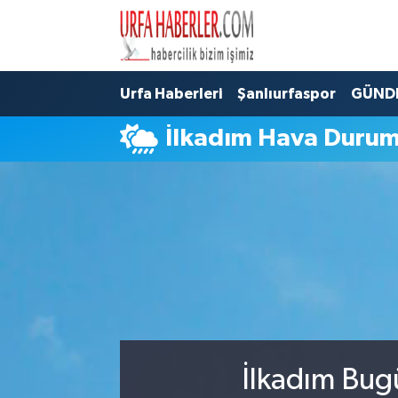
Şanlıurfa Nöbetçi Eczaneler
Urfa Haberleri
Şanlıurfaspor
GÜND
Şanlıurfa Hava Durumu
İlkadım Hava Duru
Şanlıurfa Namaz Vakitleri
Şanlıurfa Trafik Yoğunluk Haritası
Süper Lig Puan Durumu ve Fikstür
Tüm Manşetler
Son Dakika Haberleri
İlkadım Bug
Haber Arşivi