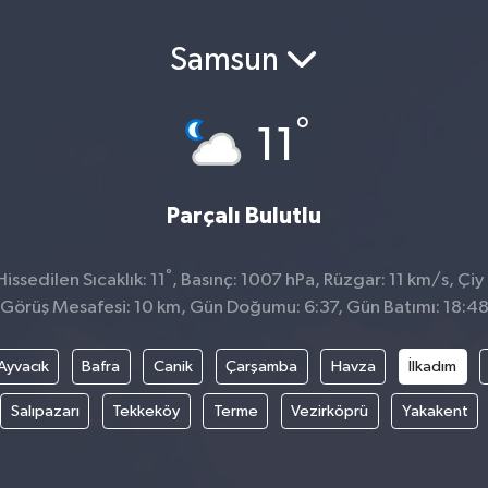
Samsun
°
11
Parçalı Bulutlu
°
ssedilen Sıcaklık: 11
, Basınç: 1007 hPa, Rüzgar: 11 km/s, Çiy 
Görüş Mesafesi: 10 km, Gün Doğumu: 6:37, Gün Batımı: 18:4
Ayvacık
Bafra
Canik
Çarşamba
Havza
İlkadım
Salıpazarı
Tekkeköy
Terme
Vezirköprü
Yakakent