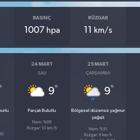
BASINÇ
RÜZGAR
1007
11
hpa
km/s
24 MART
25 MART
SALI
ÇARŞAMBA
°
°
°
9
9
murlu
Parçalı Bulutlu
Bölgesel düzensiz yağmur
yağışlı
Nem: %88
Rüzgar: 10 km/h
Nem: %91
%80
Rüzgar: 9 km/h