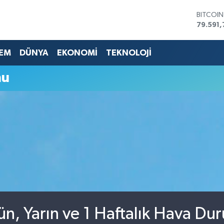
BITCOI
79.591,
DOLAR
45,436
EURO
EM
DÜNYA
EKONOMİ
TEKNOLOJİ
53,386
STERLİN
mu
61,603
G.ALTIN
6862,0
BİST10
14.598
ün, Yarın ve 1 Haftalık Hava Du