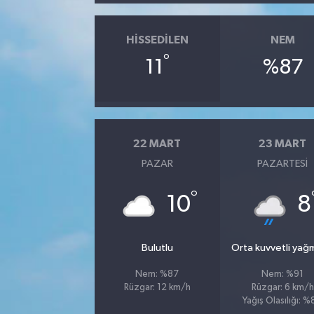
HISSEDILEN
NEM
°
11
%87
22 MART
23 MART
PAZAR
PAZARTESI
°
10
8
Bulutlu
Orta kuvvetli yağ
Nem: %87
Nem: %91
Rüzgar: 12 km/h
Rüzgar: 6 km/h
Yağış Olasılığı: 