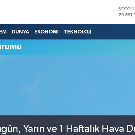
BITCOI
79.591,
DOLAR
45,436
EM
DÜNYA
EKONOMİ
TEKNOLOJİ
EURO
53,386
STERLİN
urumu
61,603
G.ALTIN
6862,0
BİST10
14.598
gün, Yarın ve 1 Haftalık Hava 