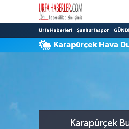
Şanlıurfa Nöbetçi Eczaneler
Urfa Haberleri
Şanlıurfaspor
GÜND
Şanlıurfa Hava Durumu
Karapürçek Hava D
Şanlıurfa Namaz Vakitleri
Şanlıurfa Trafik Yoğunluk Haritası
Süper Lig Puan Durumu ve Fikstür
Tüm Manşetler
Son Dakika Haberleri
Karapürçek Bu
Haber Arşivi