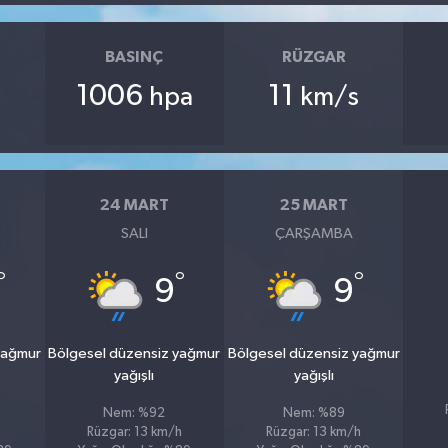
BASINÇ
RÜZGAR
1006
11
hpa
km/s
24 MART
25 MART
SALI
ÇARŞAMBA
°
°
°
9
9
yağmur
Bölgesel düzensiz yağmur
Bölgesel düzensiz yağmur
yağışlı
yağışlı
Nem: %92
Nem: %89
Rüzgar: 13 km/h
Rüzgar: 13 km/h