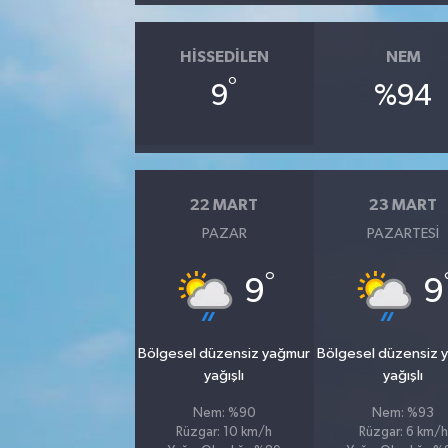
HISSEDILEN
NEM
°
9
%94
22 MART
23 MART
PAZAR
PAZARTESI
°
9
9
Bölgesel düzensiz yağmur
Bölgesel düzensiz 
yağışlı
yağışlı
Nem: %90
Nem: %93
Rüzgar: 10 km/h
Rüzgar: 6 km/h