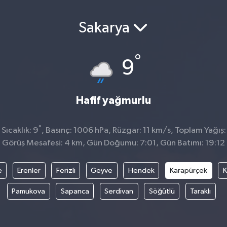
Sakarya
°
9
Hafif yağmurlu
°
Sıcaklık: 9
, Basınç: 1006 hPa, Rüzgar: 11 km/s, Toplam Yağış:
Görüş Mesafesi: 4 km, Gün Doğumu: 7:01, Gün Batımı: 19:12
e
Erenler
Ferizli
Geyve
Hendek
Karapürçek
K
Pamukova
Sapanca
Serdivan
Söğütlü
Taraklı