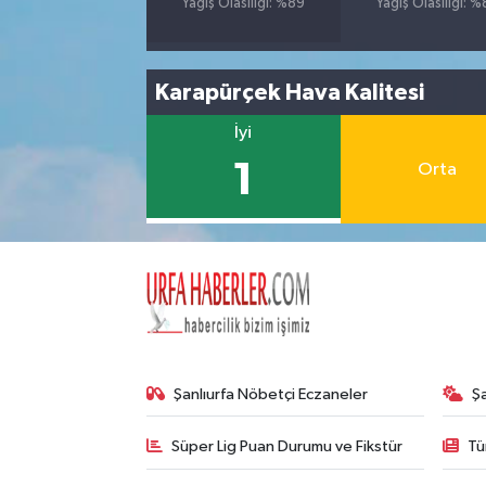
Yağış Olasılığı: %89
Yağış Olasılığı: 
Karapürçek Hava Kalitesi
İyi
1
Orta
Şanlıurfa Nöbetçi Eczaneler
Ş
Süper Lig Puan Durumu ve Fikstür
Tü