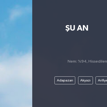
ŞU AN
Nem: %94, Hissedilen 
Adapazarı
Akyazı
Arifiy