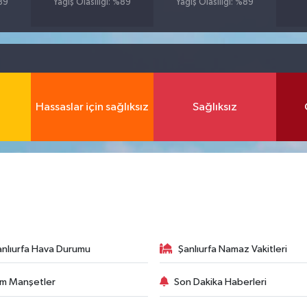
%89
Yağış Olasılığı: %89
Yağış Olasılığı: %89
Hassaslar için sağlıksız
Sağlıksız
anlıurfa Hava Durumu
Şanlıurfa Namaz Vakitleri
m Manşetler
Son Dakika Haberleri