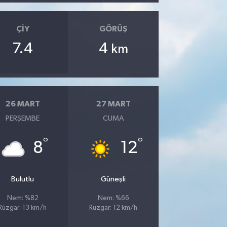
ÇIY
GÖRÜŞ
7.4
4
km
26 MART
27 MART
PERŞEMBE
CUMA
°
°
8
12
Bulutlu
Güneşli
Nem: %82
Nem: %66
Rüzgar: 13 km/h
Rüzgar: 12 km/h