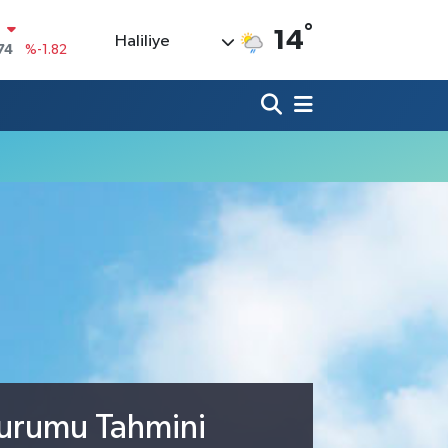
N
°
14
Haliliye
74
%-1.82
20
%0.02
90
%0.19
80
%0.18
9000
%0.19
0
,00
%0
Durumu Tahmini