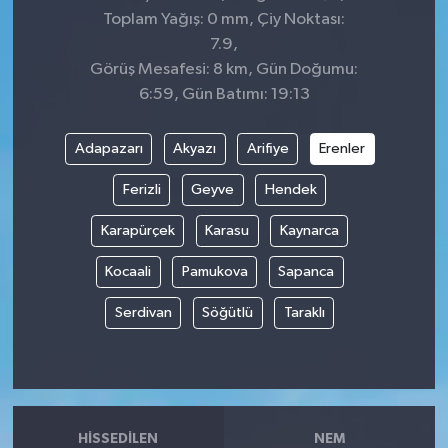
Toplam Yağış: 0 mm, Çiy Noktası:
7.9,
Görüş Mesafesi: 8 km, Gün Doğumu:
6:59, Gün Batımı: 19:13
Adapazarı
Akyazı
Arifiye
Erenler
Ferizli
Geyve
Hendek
Karapürçek
Karasu
Kaynarca
Kocaali
Pamukova
Sapanca
Serdivan
Söğütlü
Taraklı
HISSEDILEN
NEM