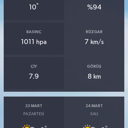
°
10
%94
BASINÇ
RÜZGAR
1011
7
hpa
km/s
ÇIY
GÖRÜŞ
7.9
8
km
23 MART
24 MART
PAZARTESI
SALI