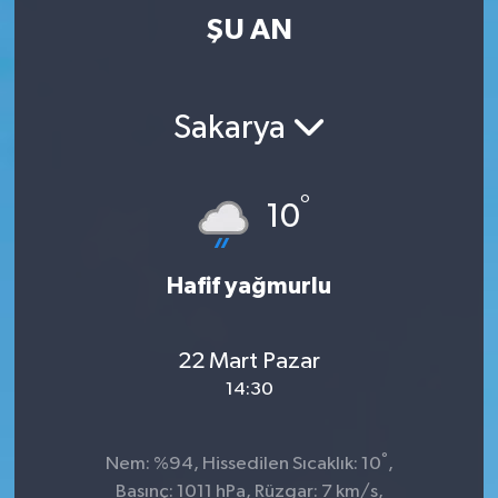
ŞU AN
Sakarya
°
10
Hafif yağmurlu
22 Mart Pazar
14:30
°
Nem: %94, Hissedilen Sıcaklık: 10
,
Basınç: 1011 hPa, Rüzgar: 7 km/s,