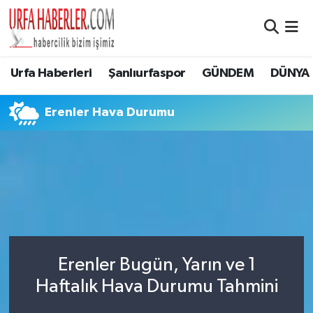
Şanlıurfa Nöbetçi Eczaneler
Urfa Haberleri
Şanlıurfaspor
GÜNDEM
DÜNYA
Şanlıurfa Hava Durumu
Erenler Hava Durumu
Şanlıurfa Namaz Vakitleri
Şanlıurfa Trafik Yoğunluk Haritası
Süper Lig Puan Durumu ve Fikstür
Tüm Manşetler
Erenler Bugün, Yarın ve 1
Son Dakika Haberleri
Haftalık Hava Durumu Tahmini
Haber Arşivi