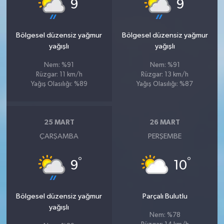
°
°
9
9
Bölgesel düzensiz yağmur
Bölgesel düzensiz yağmur
yağışlı
yağışlı
Nem: %91
Nem: %91
Rüzgar: 11 km/h
Rüzgar: 13 km/h
Yağış Olasılığı: %89
Yağış Olasılığı: %87
25 MART
26 MART
ÇARŞAMBA
PERŞEMBE
°
°
9
10
Bölgesel düzensiz yağmur
Parçalı Bulutlu
yağışlı
Nem: %78