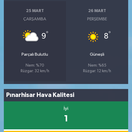
25 MART
26 MART
ÇARŞAMBA
PERŞEMBE
°
°
9
8
Parçalı Bulutlu
Güneşli
Nem: %70
Nem: %65
Rüzgar: 32 km/h
Rüzgar: 12 km/h
Pınarhisar Hava Kalitesi
İyi
1