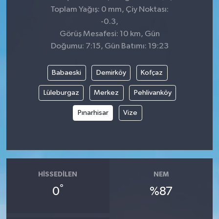
Toplam Yağış: 0 mm, Çiy Noktası:
-0.3,
Görüş Mesafesi: 10 km, Gün
Doğumu: 7:15, Gün Batımı: 19:23
Babaeski
Demirköy
Kofçaz
Lüleburgaz
Merkez
Pehlivanköy
Pınarhisar
Vize
HISSEDILEN
NEM
°
0
%87