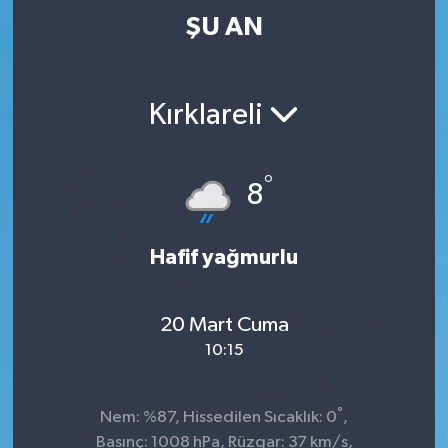
ŞU AN
Kırklareli
°
8
Hafif yağmurlu
20 Mart Cuma
10:15
°
Nem: %87, Hissedilen Sıcaklık: 0
,
Basınç: 1008 hPa, Rüzgar: 37 km/s,