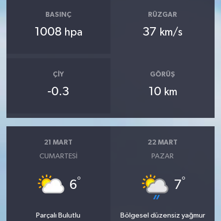
BASINÇ
RÜZGAR
1008
37
hpa
km/s
ÇIY
GÖRÜŞ
-0.3
10
km
21 MART
22 MART
CUMARTESI
PAZAR
°
°
6
7
Parçalı Bulutlu
Bölgesel düzensiz yağmur