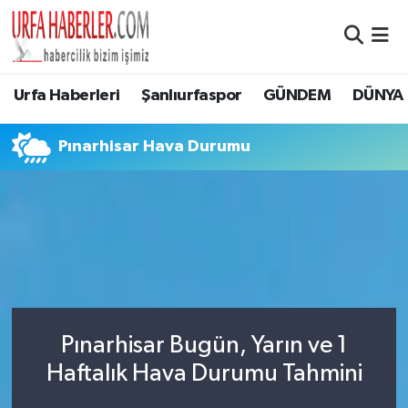
Şanlıurfa Nöbetçi Eczaneler
Urfa Haberleri
Şanlıurfaspor
GÜNDEM
DÜNYA
Şanlıurfa Hava Durumu
Pınarhisar Hava Durumu
Şanlıurfa Namaz Vakitleri
Şanlıurfa Trafik Yoğunluk Haritası
Süper Lig Puan Durumu ve Fikstür
Tüm Manşetler
Pınarhisar Bugün, Yarın ve 1
Son Dakika Haberleri
Haftalık Hava Durumu Tahmini
Haber Arşivi