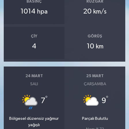
BASINÇ
RÜZGAR
1014
20
hpa
km/s
ÇIY
GÖRÜŞ
4
10
km
24 MART
25 MART
SALI
ÇARŞAMBA
°
°
7
9
Bölgesel düzensiz yağmur
Parçalı Bulutlu
yağışlı