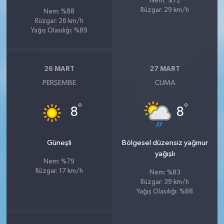
Nem: %72
Rüzgar: 29 km/h
Nem: %88
Rüzgar: 26 km/h
Yağış Olasılığı: %89
26 MART
27 MART
PERŞEMBE
CUMA
°
°
8
8
Güneşli
Bölgesel düzensiz yağmur
yağışlı
Nem: %79
Rüzgar: 17 km/h
Nem: %83
Rüzgar: 39 km/h
Yağış Olasılığı: %88