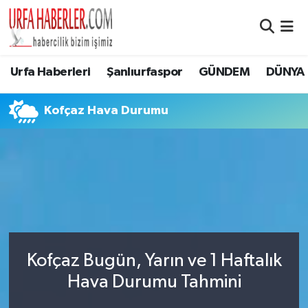
Şanlıurfa Nöbetçi Eczaneler
Urfa Haberleri
Şanlıurfaspor
GÜNDEM
DÜNYA
Şanlıurfa Hava Durumu
Kofçaz Hava Durumu
Şanlıurfa Namaz Vakitleri
Şanlıurfa Trafik Yoğunluk Haritası
Süper Lig Puan Durumu ve Fikstür
Tüm Manşetler
Kofçaz Bugün, Yarın ve 1 Haftalık
Son Dakika Haberleri
Hava Durumu Tahmini
Haber Arşivi