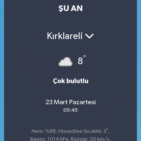
ŞU AN
Kırklareli
°
8
Çok bulutlu
23 Mart Pazartesi
05:45
°
Nem: %88, Hissedilen Sıcaklık: 3
,
Basınç: 1014 hPa, Rüzgar: 20 km/s,