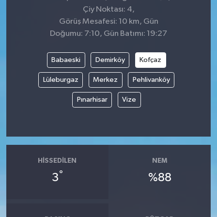
Çiy Noktası: 4,
Görüş Mesafesi: 10 km, Gün
Doğumu: 7:10, Gün Batımı: 19:27
Babaeski
Demirköy
Kofçaz
Lüleburgaz
Merkez
Pehlivanköy
Pınarhisar
Vize
HISSEDILEN
NEM
°
3
%88