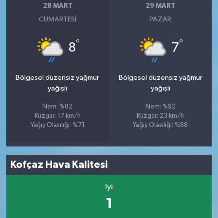
28 MART
29 MART
CUMARTESI
PAZAR
°
°
8
7
Bölgesel düzensiz yağmur
Bölgesel düzensiz yağmur
yağışlı
yağışlı
Nem: %82
Nem: %92
Rüzgar: 17 km/h
Rüzgar: 23 km/h
Yağış Olasılığı: %71
Yağış Olasılığı: %88
Kofçaz Hava Kalitesi
İyi
1