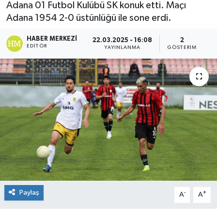
Adana 01 Futbol Kulübü SK konuk etti. Maçı
Adana 1954 2-0 üstünlüğü ile sone erdi.
HABER MERKEZI
22.03.2025 - 16:08
2
EDITÖR
YAYINLANMA
GÖSTERIM
Paylaş
-
+
A
A