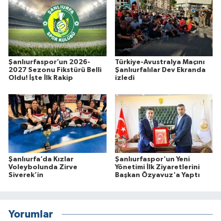
Şanlıurfaspor’un 2026-
Türkiye-Avustralya Maçını
2027 Sezonu Fikstürü Belli
Şanlıurfalılar Dev Ekranda
Oldu! İşte İlk Rakip
izledi
Şanlıurfa’da Kızlar
Şanlıurfaspor'un Yeni
Voleybolunda Zirve
Yönetimi İlk Ziyaretlerini
Siverek’in
Başkan Özyavuz'a Yaptı
Yorumlar