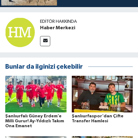
EDITÖR HAKKINDA
Haber Merkezi
Bunlar da ilginizi çekebilir
Şanlıurfalı Güney Erdem’e
Şanlıurfaspor'dan Çifte
Milli Gurur! Ay-Yıldızlı Takım
Transfer Hamlesi
Ona Emanet