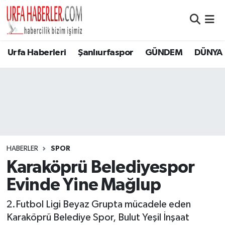
Şanlıurfa Nöbetçi Eczaneler
Urfa Haberleri
Şanlıurfaspor
GÜNDEM
DÜNYA
Şanlıurfa Hava Durumu
Şanlıurfa Namaz Vakitleri
Şanlıurfa Trafik Yoğunluk Haritası
Süper Lig Puan Durumu ve Fikstür
HABERLER
SPOR
Karaköprü Belediyespor
Tüm Manşetler
Evinde Yine Mağlup
Son Dakika Haberleri
2.Futbol Ligi Beyaz Grupta mücadele eden
Karaköprü Belediye Spor, Bulut Yeşil İnşaat
Haber Arşivi