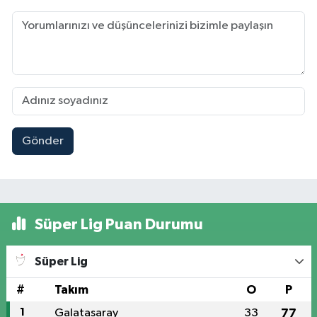
Gönder
Süper Lig Puan Durumu
Süper Lig
#
Takım
O
P
1
Galatasaray
33
77