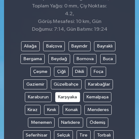
Toplam Yağış: 0 mm, Çiy Noktası:
4.2,
Görüş Mesafesi: 10 km, Gün
Doğumu: 7:14, Gün Batımı: 19:24
Aliağa
Balçova
Bayındır
Bayraklı
Bergama
Beydağ
Bornova
Buca
Çeşme
Çiğli
Dikili
Foça
Gaziemir
Güzelbahçe
Karabağlar
Karaburun
Karşıyaka
Kemalpaşa
Kiraz
Kınık
Konak
Menderes
Menemen
Narlıdere
Ödemiş
Seferihisar
Selçuk
Tire
Torbalı