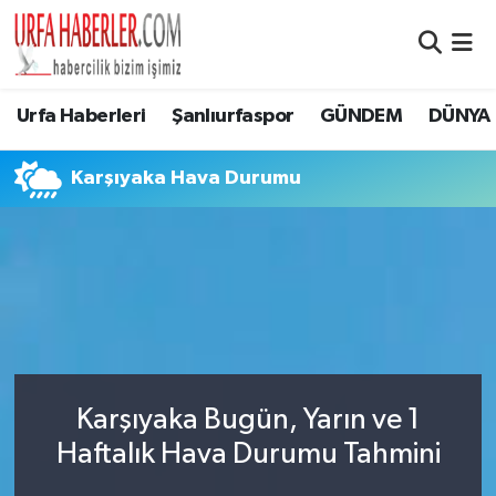
Şanlıurfa Nöbetçi Eczaneler
Urfa Haberleri
Şanlıurfaspor
GÜNDEM
DÜNYA
Şanlıurfa Hava Durumu
Karşıyaka Hava Durumu
Şanlıurfa Namaz Vakitleri
Şanlıurfa Trafik Yoğunluk Haritası
Süper Lig Puan Durumu ve Fikstür
Tüm Manşetler
Karşıyaka Bugün, Yarın ve 1
Son Dakika Haberleri
Haftalık Hava Durumu Tahmini
Haber Arşivi