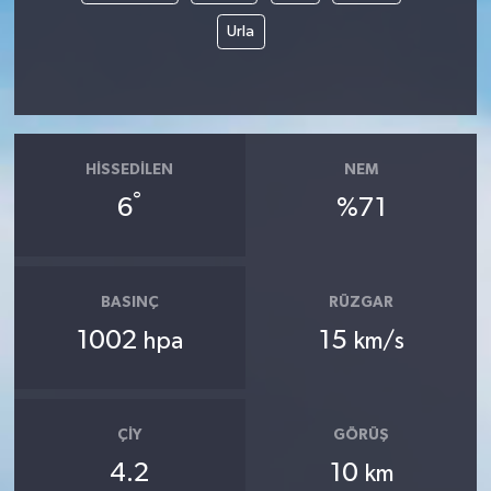
Urla
HISSEDILEN
NEM
°
6
%71
BASINÇ
RÜZGAR
1002
15
hpa
km/s
ÇIY
GÖRÜŞ
4.2
10
km