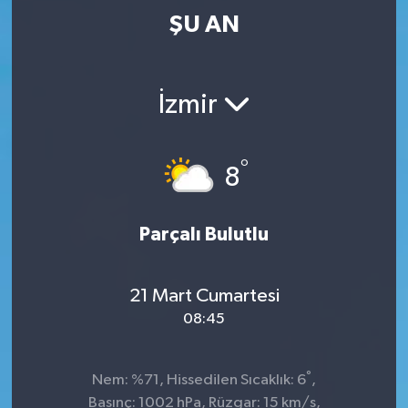
ŞU AN
İzmir
°
8
Parçalı Bulutlu
21 Mart Cumartesi
08:45
°
Nem: %71, Hissedilen Sıcaklık: 6
,
Basınç: 1002 hPa, Rüzgar: 15 km/s,