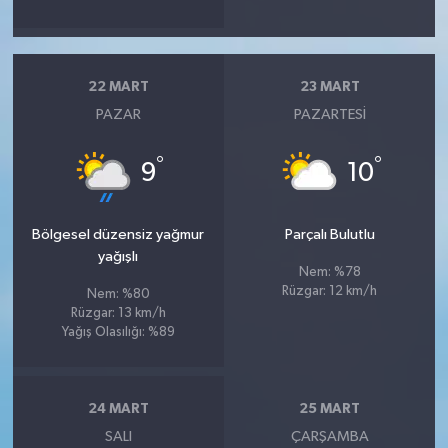
22 MART
23 MART
PAZAR
PAZARTESI
°
°
9
10
Bölgesel düzensiz yağmur
Parçalı Bulutlu
yağışlı
Nem: %78
Rüzgar: 12 km/h
Nem: %80
Rüzgar: 13 km/h
Yağış Olasılığı: %89
24 MART
25 MART
SALI
ÇARŞAMBA