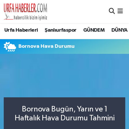
Şanlıurfa Nöbetçi Eczaneler
Urfa Haberleri
Şanlıurfaspor
GÜNDEM
DÜNYA
Şanlıurfa Hava Durumu
Bornova Hava Durumu
Şanlıurfa Namaz Vakitleri
Şanlıurfa Trafik Yoğunluk Haritası
Süper Lig Puan Durumu ve Fikstür
Tüm Manşetler
Bornova Bugün, Yarın ve 1
Son Dakika Haberleri
Haftalık Hava Durumu Tahmini
Haber Arşivi