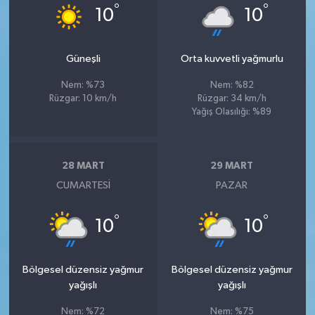
°
°
10
10
Güneşli
Orta kuvvetli yağmurlu
Nem: %73
Nem: %82
Rüzgar: 10 km/h
Rüzgar: 34 km/h
Yağış Olasılığı: %89
28 MART
29 MART
CUMARTESI
PAZAR
°
°
10
10
Bölgesel düzensiz yağmur
Bölgesel düzensiz yağmur
yağışlı
yağışlı
Nem: %72
Nem: %75