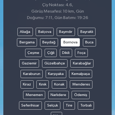
Çiy Noktası: 4.6,
Görüş Mesafesi: 10 km, Gün
Doğumu: 7:11, Gün Batımı: 19:26
Aliağa
Balçova
Bayındır
Bayraklı
Bergama
Beydağ
Bornova
Buca
Çeşme
Çiğli
Dikili
Foça
Gaziemir
Güzelbahçe
Karabağlar
Karaburun
Karşıyaka
Kemalpaşa
Kiraz
Kınık
Konak
Menderes
Menemen
Narlıdere
Ödemiş
Seferihisar
Selçuk
Tire
Torbalı