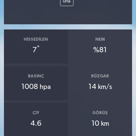
Urla
HISSEDILEN
NEM
°
7
%81
BASINÇ
RÜZGAR
1008
14
hpa
km/s
ÇIY
GÖRÜŞ
4.6
10
km