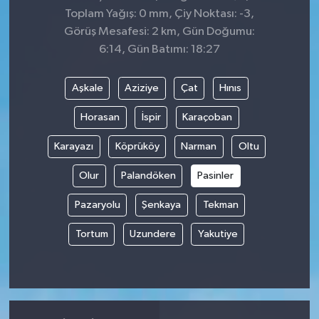
Toplam Yağış: 0 mm, Çiy Noktası: -3,
Görüş Mesafesi: 2 km, Gün Doğumu:
6:14, Gün Batımı: 18:27
Aşkale
Aziziye
Çat
Hınıs
Horasan
İspir
Karaçoban
Karayazı
Köprüköy
Narman
Oltu
Olur
Palandöken
Pasinler
Pazaryolu
Şenkaya
Tekman
Tortum
Uzundere
Yakutiye