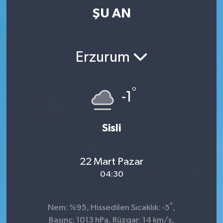
ŞU AN
Erzurum
°
-1
Sisli
22 Mart Pazar
04:30
°
Nem: %95, Hissedilen Sıcaklık: -5
,
Basınç: 1013 hPa, Rüzgar: 14 km/s,