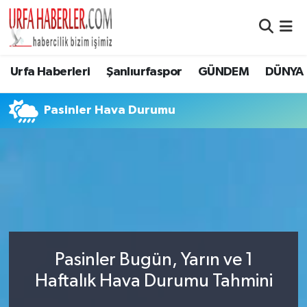
Şanlıurfa Nöbetçi Eczaneler
Urfa Haberleri
Şanlıurfaspor
GÜNDEM
DÜNYA
Şanlıurfa Hava Durumu
Pasinler Hava Durumu
Şanlıurfa Namaz Vakitleri
Şanlıurfa Trafik Yoğunluk Haritası
Süper Lig Puan Durumu ve Fikstür
Tüm Manşetler
Pasinler Bugün, Yarın ve 1
Son Dakika Haberleri
Haftalık Hava Durumu Tahmini
Haber Arşivi