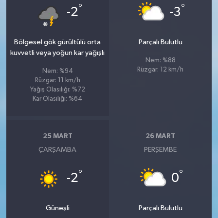
°
°
-2
-3
Bölgesel gök gürültülü orta
Parçalı Bulutlu
kuvvetli veya yoğun kar yağışlı
Nem: %88
Rüzgar: 12 km/h
Nem: %94
Rüzgar: 11 km/h
Yağış Olasılığı: %72
Kar Olasılığı: %64
25 MART
26 MART
ÇARŞAMBA
PERŞEMBE
°
°
-2
0
Güneşli
Parçalı Bulutlu