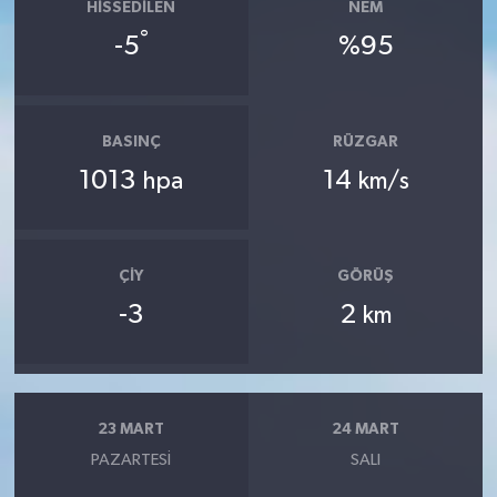
HISSEDILEN
NEM
°
-5
%95
BASINÇ
RÜZGAR
1013
14
hpa
km/s
ÇIY
GÖRÜŞ
-3
2
km
23 MART
24 MART
PAZARTESI
SALI