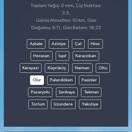
Toplam Yağış: 0 mm, Çiy Noktası:
3.5,
Görüş Mesafesi: 10 km, Gün
Doğumu: 6:11, Gün Batımı: 18:25
Aşkale
Aziziye
Çat
Hınıs
Horasan
İspir
Karaçoban
Karayazı
Köprüköy
Narman
Oltu
Olur
Palandöken
Pasinler
Pazaryolu
Şenkaya
Tekman
Tortum
Uzundere
Yakutiye