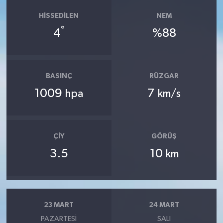
HISSEDILEN
NEM
°
4
%88
BASINÇ
RÜZGAR
1009
7
hpa
km/s
ÇIY
GÖRÜŞ
3.5
10
km
23 MART
24 MART
PAZARTESI
SALI