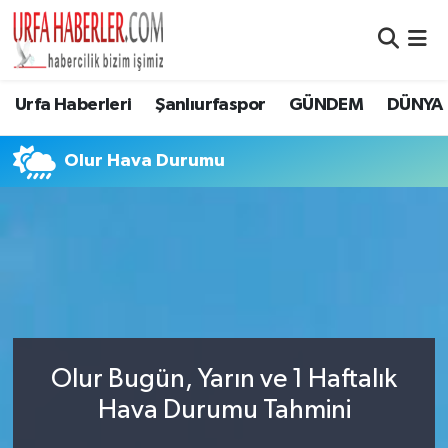
Şanlıurfa Nöbetçi Eczaneler
Urfa Haberleri
Şanlıurfaspor
GÜNDEM
DÜNYA
Şanlıurfa Hava Durumu
Olur Hava Durumu
Şanlıurfa Namaz Vakitleri
Şanlıurfa Trafik Yoğunluk Haritası
Süper Lig Puan Durumu ve Fikstür
Tüm Manşetler
Olur Bugün, Yarın ve 1 Haftalık
Son Dakika Haberleri
Hava Durumu Tahmini
Haber Arşivi