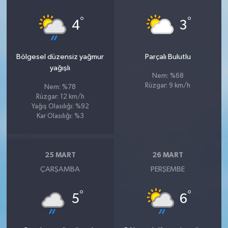
°
°
4
3
Bölgesel düzensiz yağmur
Parçalı Bulutlu
yağışlı
Nem: %68
Rüzgar: 9 km/h
Nem: %78
Rüzgar: 12 km/h
Yağış Olasılığı: %92
Kar Olasılığı: %3
25 MART
26 MART
ÇARŞAMBA
PERŞEMBE
°
°
5
6