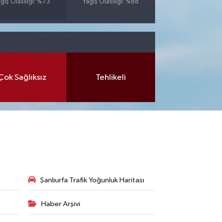
ğış Olasılığı: %73
Yağış Olasılığı: %88
Çok Sağlıksız
Tehlikeli
Şanlıurfa Trafik Yoğunluk Haritası
Haber Arşivi