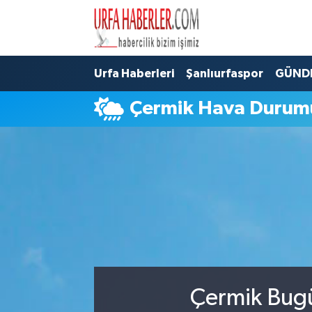
Şanlıurfa Nöbetçi Eczaneler
Urfa Haberleri
Şanlıurfaspor
GÜND
Şanlıurfa Hava Durumu
Çermik Hava Durum
Şanlıurfa Namaz Vakitleri
Şanlıurfa Trafik Yoğunluk Haritası
Süper Lig Puan Durumu ve Fikstür
Tüm Manşetler
Son Dakika Haberleri
Çermik Bugü
Haber Arşivi