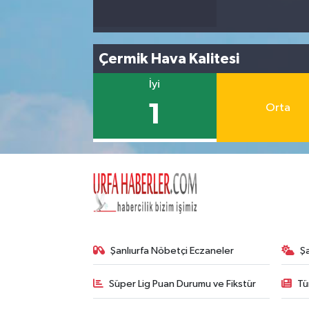
Çermik Hava Kalitesi
İyi
1
Orta
Şanlıurfa Nöbetçi Eczaneler
Ş
Süper Lig Puan Durumu ve Fikstür
Tü