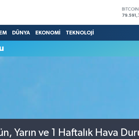
BITCOI
79.591,
DOLAR
45,436
EURO
EM
DÜNYA
EKONOMİ
TEKNOLOJİ
53,386
STERLİN
u
61,603
G.ALTIN
6862,0
BİST10
14.598
n, Yarın ve 1 Haftalık Hava Du