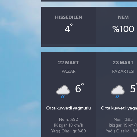
HISSEDILEN
NEM
°
4
%100
22 MART
23 MART
PAZAR
PAZARTESI
°
6
5
Orta kuvvetli yağmurlu
Orta kuvvetli yağ
Nem: %92
Nem: %95
Rüzgar: 18 km/h
Rüzgar: 19 km/
Yağış Olasılığı: %89
Yağış Olasılığı: 