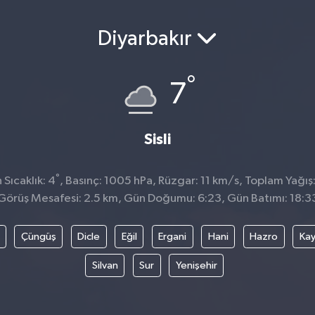
Diyarbakır
°
7
Sisli
°
Sıcaklık: 4
, Basınç: 1005 hPa, Rüzgar: 11 km/s, Toplam Yağış:
Görüş Mesafesi: 2.5 km, Gün Doğumu: 6:23, Gün Batımı: 18:3
Çüngüş
Dicle
Eğil
Ergani
Hani
Hazro
Kay
Silvan
Sur
Yenişehir