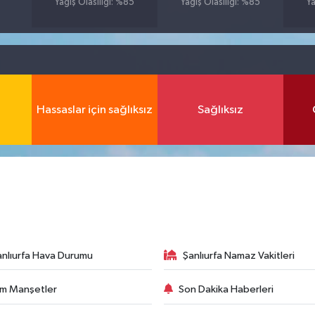
Yağış Olasılığı: %85
Yağış Olasılığı: %85
Ya
Hassaslar için sağlıksız
Sağlıksız
anlıurfa Hava Durumu
Şanlıurfa Namaz Vakitleri
m Manşetler
Son Dakika Haberleri