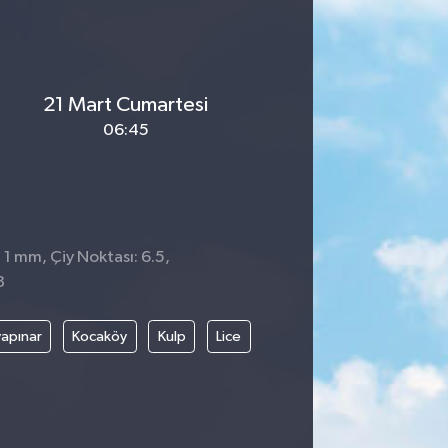
21 Mart Cumartesi
06:45
 1 mm, Çiy Noktası: 6.5,
3
apınar
Kocaköy
Kulp
Lice