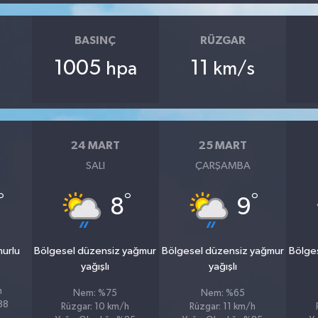
BASINÇ
RÜZGAR
1005
11
hpa
km/s
24 MART
25 MART
SALI
ÇARŞAMBA
°
°
°
8
9
murlu
Bölgesel düzensiz yağmur
Bölgesel düzensiz yağmur
Bölge
yağışlı
yağışlı
h
Nem: %75
Nem: %65
%88
Rüzgar: 10 km/h
Rüzgar: 11 km/h