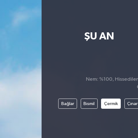
ŞU AN
Nem: %100, Hissedilen 
Bağlar
Bismil
Çermik
Çınar