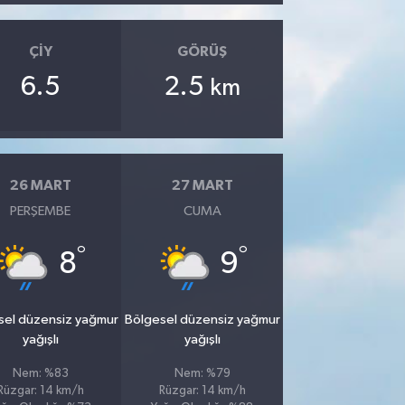
ÇIY
GÖRÜŞ
6.5
2.5
km
26 MART
27 MART
PERŞEMBE
CUMA
°
°
8
9
sel düzensiz yağmur
Bölgesel düzensiz yağmur
yağışlı
yağışlı
Nem: %83
Nem: %79
Rüzgar: 14 km/h
Rüzgar: 14 km/h