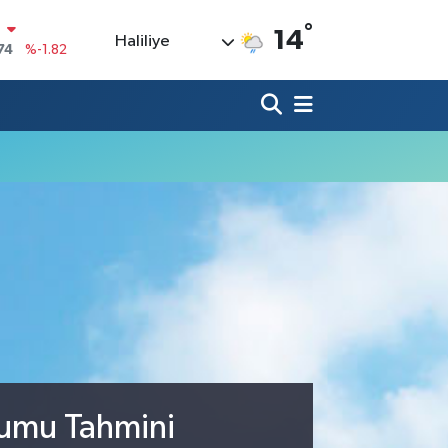
N
°
74
%-1.82
14
Haliliye
20
%0.02
90
%0.19
80
%0.18
9000
%0.19
0
,00
%0
rumu Tahmini