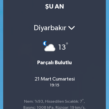
ŞU AN
Diyarbakır
°
13
Parçalı Bulutlu
21 Mart Cumartesi
19:15
°
Nem: %93, Hissedilen Sıcaklık: 7
,
Basınç: 1008 hPa, Rüzgar: 19 km/s,