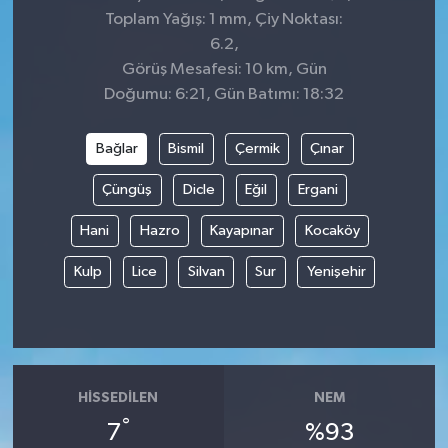
Toplam Yağış: 1 mm, Çiy Noktası:
6.2,
Görüş Mesafesi: 10 km, Gün
Doğumu: 6:21, Gün Batımı: 18:32
Bağlar
Bismil
Çermik
Çınar
Çüngüş
Dicle
Eğil
Ergani
Hani
Hazro
Kayapınar
Kocaköy
Kulp
Lice
Silvan
Sur
Yenişehir
HISSEDILEN
NEM
°
7
%93