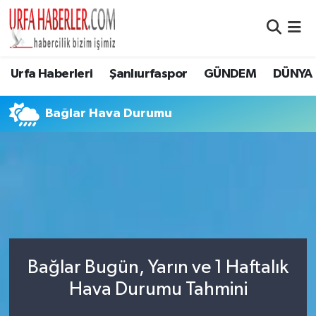
Şanlıurfa Nöbetçi Eczaneler
Urfa Haberleri
Şanlıurfaspor
GÜNDEM
DÜNYA
Şanlıurfa Hava Durumu
Bağlar Hava Durumu
Şanlıurfa Namaz Vakitleri
Şanlıurfa Trafik Yoğunluk Haritası
Süper Lig Puan Durumu ve Fikstür
Tüm Manşetler
Bağlar Bugün, Yarın ve 1 Haftalık
Son Dakika Haberleri
Hava Durumu Tahmini
Haber Arşivi