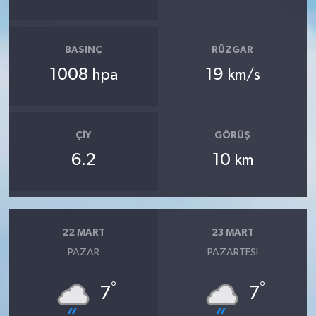
BASINÇ
RÜZGAR
1008
19
hpa
km/s
ÇIY
GÖRÜŞ
6.2
10
km
22 MART
23 MART
PAZAR
PAZARTESI
°
°
7
7