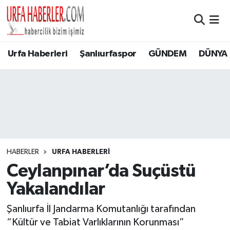
Şanlıurfa Nöbetçi Eczaneler
Urfa Haberleri
Şanlıurfaspor
GÜNDEM
DÜNYA
Şanlıurfa Hava Durumu
Şanlıurfa Namaz Vakitleri
Şanlıurfa Trafik Yoğunluk Haritası
Süper Lig Puan Durumu ve Fikstür
HABERLER
URFA HABERLERİ
Ceylanpınar’da Suçüstü
Tüm Manşetler
Yakalandılar
Son Dakika Haberleri
Şanlıurfa İl Jandarma Komutanlığı tarafından
“Kültür ve Tabiat Varlıklarının Korunması”
Haber Arşivi