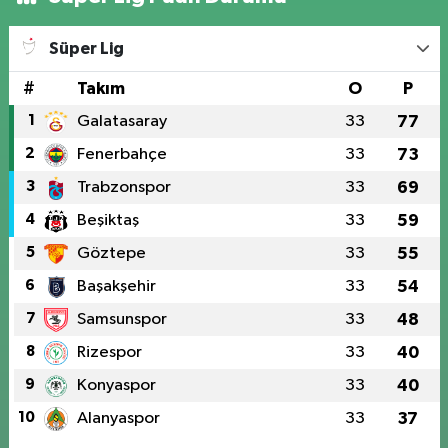
Süper Lig
#
Takım
O
P
1
Galatasaray
33
77
2
Fenerbahçe
33
73
3
Trabzonspor
33
69
4
Beşiktaş
33
59
5
Göztepe
33
55
6
Başakşehir
33
54
7
Samsunspor
33
48
8
Rizespor
33
40
9
Konyaspor
33
40
10
Alanyaspor
33
37