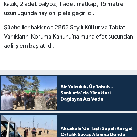
kazık, 2 adet balyoz, 1 adet matkap, 15 metre
uzunluğunda naylon ip ele geçirildi.
Şüpheliler hakkında 2863 Sayılı Kültür ve Tabiat
Varlıklarını Koruma Kanunu’na muhalefet suçundan
adli işlem başlatıldı.
Bir Yolculuk, Üç Tabut...
Şanlıurfa'da Yürekleri
Dağlayan Acı Veda
Akçakale’de Taşlı Sopalı Kavga!
Ortalık Savaş Alanına Döndü