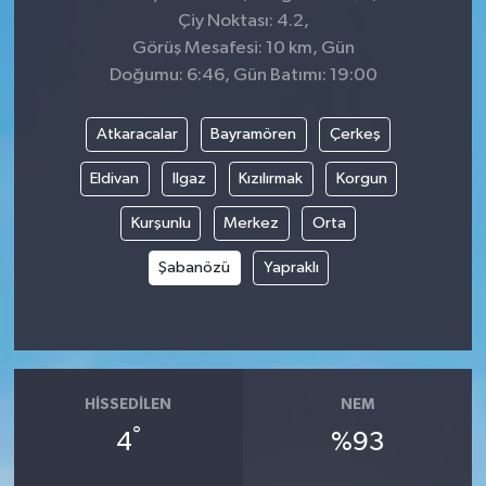
Çiy Noktası: 4.2,
Görüş Mesafesi: 10 km, Gün
Doğumu: 6:46, Gün Batımı: 19:00
Atkaracalar
Bayramören
Çerkeş
Eldivan
Ilgaz
Kızılırmak
Korgun
Kurşunlu
Merkez
Orta
Şabanözü
Yapraklı
HISSEDILEN
NEM
°
4
%93