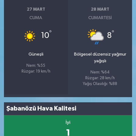
27 MART
28 MART
CUMA
CUMARTESI
°
°
10
8
Güneşli
Bölgesel düzensiz yağmur
yağışlı
Nem: %55
Rüzgar: 19 km/h
Nem: %64
Rüzgar: 28 km/h
Yağış Olasılığı: %88
Şabanözü Hava Kalitesi
İyi
1