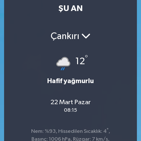
ŞU AN
Çankırı
°
12
Hafif yağmurlu
22 Mart Pazar
08:15
°
Nem: %93, Hissedilen Sıcaklık: 4
,
Basınç: 1006 hPa, Rüzgar: 7 km/s,