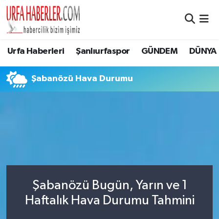
Şanlıurfa Nöbetçi Eczaneler
Urfa Haberleri
Şanlıurfaspor
GÜNDEM
DÜNYA
Şanlıurfa Hava Durumu
Şabanözü Hava Durumu
Şanlıurfa Namaz Vakitleri
Şanlıurfa Trafik Yoğunluk Haritası
Süper Lig Puan Durumu ve Fikstür
Tüm Manşetler
Şabanözü Bugün, Yarın ve 1
Son Dakika Haberleri
Haftalık Hava Durumu Tahmini
Haber Arşivi