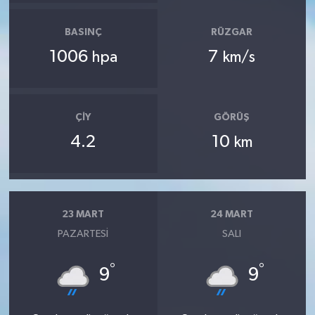
BASINÇ
RÜZGAR
1006
7
hpa
km/s
ÇIY
GÖRÜŞ
4.2
10
km
23 MART
24 MART
PAZARTESI
SALI
°
°
9
9